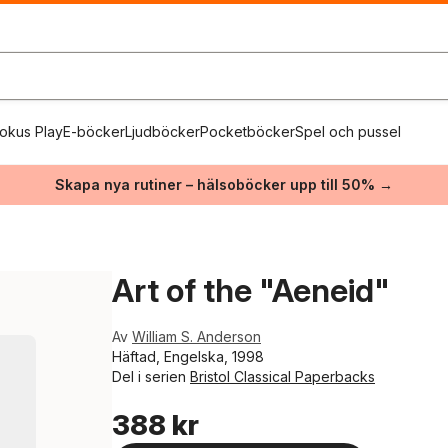
okus Play
E-böcker
Ljudböcker
Pocketböcker
Spel och pussel
Skapa nya rutiner – hälsoböcker upp till 50% →
Art of the "Aeneid"
Av
William S. Anderson
Häftad, Engelska, 1998
Del i serien
Bristol Classical Paperbacks
388 kr