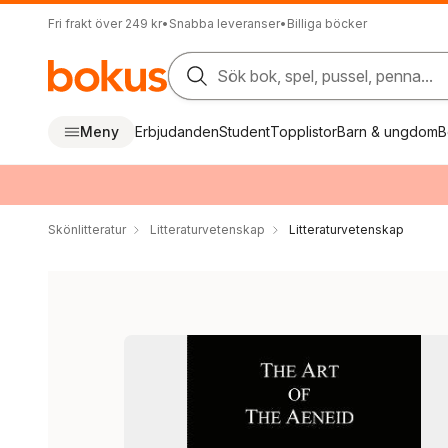
Fri frakt över 249 kr
•
Snabba leveranser
•
Billiga böcker
Sök bok, spel, pussel, penna...
Meny
Erbjudanden
Student
Topplistor
Barn & ungdom
B
Skönlitteratur
Litteraturvetenskap
Litteraturvetenskap