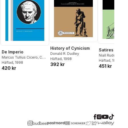
History of Cynicism
Satires of Ho
De Imperio
Donald R. Dudley
Niall Rudd
Marcus Tullius Cicero
,
C.
Häftad
, 1998
Häftad
, 1994
MacDonald
Häftad
, 1998
,
C. Macdonald
392 kr
451 kr
420 kr