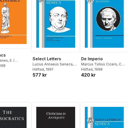
acs
Select Letters
De Imperio
enes
,
E. I.
Lucius Annaeus Seneca
,
Marcus Tullius Cicero
,
C.
n
1998
Walter C. Summers
Häftad
, 1991
,
W.
MacDonald
Häftad
, 1998
,
C. Macdonald
577 kr
420 kr
Summers