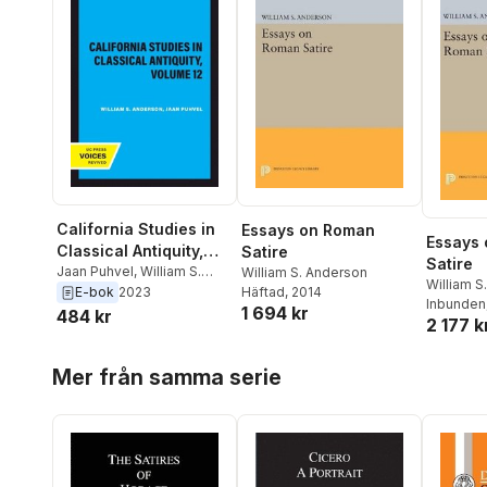
California Studies in
Essays on Roman
Essays
Classical Antiquity,
Satire
Satire
Volume 12
Jaan Puhvel
,
William S.
William S. Anderson
William S
Anderson
Häftad
, 2014
E-bok
2023
Inbunden
1 694 kr
484 kr
2 177 k
Hoppa över listan
Mer från samma serie