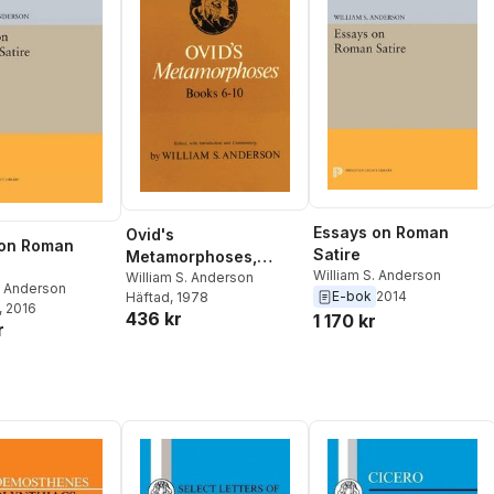
Essays on Roman
Ovid's
 on Roman
Satire
Metamorphoses,
William S. Anderson
Books 6-10
William S. Anderson
. Anderson
E-bok
2014
Häftad
, 1978
, 2016
436 kr
1 170 kr
r