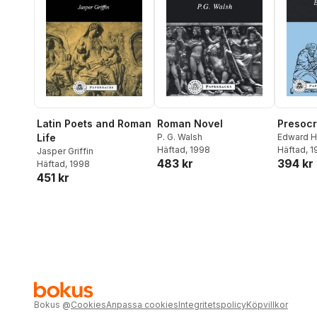
Latin Poets and Roman
Roman Novel
Presocr
Life
P. G. Walsh
Edward 
Häftad
, 1998
Häftad
, 
Jasper Griffin
483 kr
394 kr
Häftad
, 1998
451 kr
Bokus
@
Cookies
Anpassa cookies
Integritetspolicy
Köpvillkor