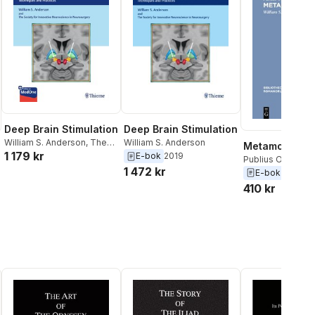
Deep Brain Stimulation
Deep Brain Stimulation
William S. Anderson
,
The
William S. Anderson
Metamorphos
1 179 kr
Society for Innovative
E-bok
2019
Publius Ovidius 
Neuroscience
1 472 kr
William S. Ander
E-bok
2012
410 kr