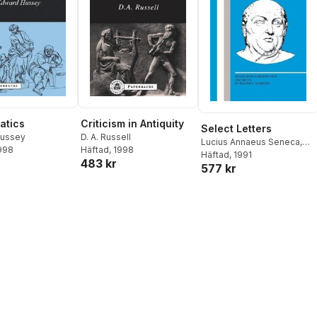
atics
Criticism in Antiquity
Select Letters
Hussey
D. A. Russell
Lucius Annaeus Seneca
,
1998
Häftad
, 1998
Walter C. Summers
Häftad
, 1991
,
W.
483 kr
577 kr
Summers