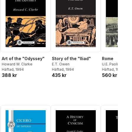
Art of the "Odyssey"
Story of the "Iliad"
Rome
Howard W. Clarke
E.T. Owen
U.E. Paoli
Häftad
, 1994
Häftad
, 1994
Häftad
, 1996
388 kr
435 kr
560 kr