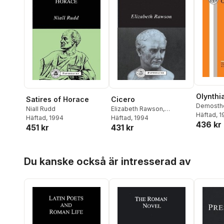
Olynthi
Satires of Horace
Cicero
Demosth
Niall Rudd
Elizabeth Rawson
,
McQuee
Häftad
, 
Häftad
, 1994
Elizabeth Rawson
Häftad
, 1994
436 kr
451 kr
431 kr
Hoppa över listan
Du kanske också är intresserad av