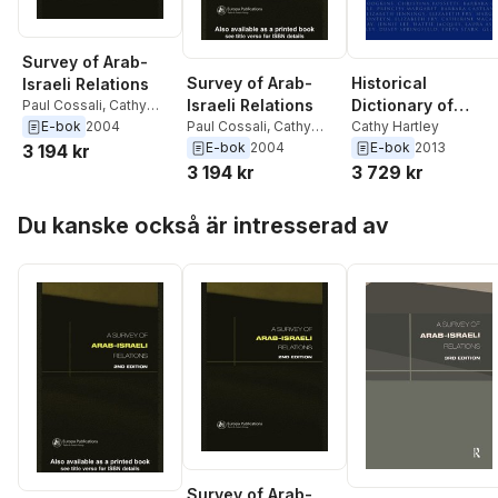
Survey of Arab-
Survey of Arab-
Historical
Israeli Relations
Israeli Relations
Dictionary of
Paul Cossali
,
Cathy
Hartley
Paul Cossali
,
Cathy
British Women
Cathy Hartley
E-bok
2004
Hartley
E-bok
2004
E-bok
2013
3 194 kr
3 194 kr
3 729 kr
Hoppa över listan
Du kanske också är intresserad av
Survey of Arab-