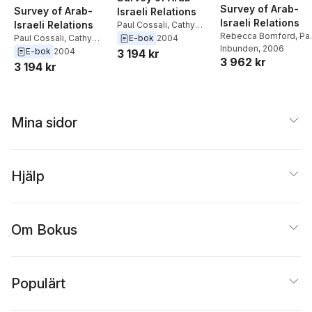
Survey of Arab-
Survey of Arab-
Israeli Relations
Israeli Relations
Israeli Relations
Paul Cossali
,
Cathy
Rebecca Bomford
,
Pa
Hartley
Paul Cossali
,
Cathy
E-bok
2004
Cossali
Inbunden
, 2006
Hartley
E-bok
2004
3 194 kr
3 962 kr
3 194 kr
Mina sidor
Hjälp
Om Bokus
Populärt