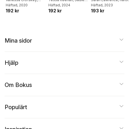
Anna Jackson
Häftad
, 2020
Lawrence
Häftad
, 2024
,
romesh
coutts
Häftad
,
, 2023
Arielle Walker
192 kr
192 kr
193 kr
dissanayake
,
Anne
Kennedy
Mina sidor
Hjälp
Om Bokus
Populärt