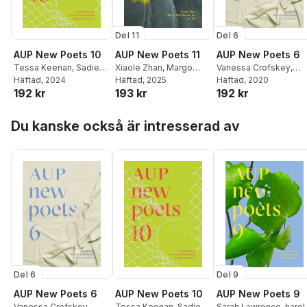
Del 11
Del 6
AUP New Poets 10
AUP New Poets 11
AUP New Poets 6
Tessa Keenan
,
Sadie
Xiaole Zhan
,
Margo
Vanessa Crofskey
,
Lawrence
Häftad
, 2024
,
romesh
Montes de Oca
Häftad
, 2025
,
J. A.
Anna Jackson
Häftad
, 2020
192 kr
193 kr
192 kr
dissanayake
,
Anne
Vili
Kennedy
Hoppa över listan
Du kanske också är intresserad av
Del 6
Del 9
AUP New Poets 6
AUP New Poets 10
AUP New Poets 9
Vanessa Crofskey
,
Tessa Keenan
,
Sadie
Sarah Lawrence
,
harol