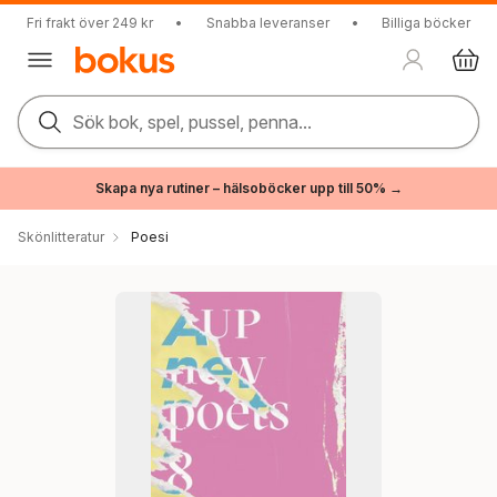
Fri frakt över 249 kr
•
Snabba leveranser
•
Billiga böcker
Sök bok, spel, pussel, penna...
Skapa nya rutiner – hälsoböcker upp till 50% →
Skönlitteratur
Poesi