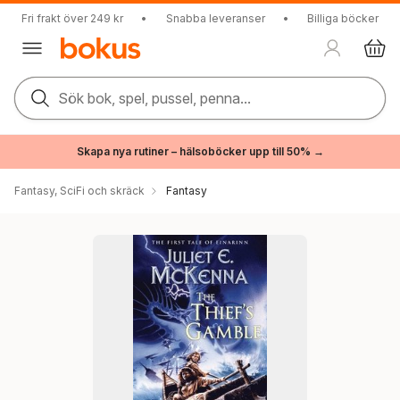
Fri frakt över 249 kr
•
Snabba leveranser
•
Billiga böcker
Sök bok, spel, pussel, penna...
Skapa nya rutiner – hälsoböcker upp till 50% →
Fantasy, SciFi och skräck
Fantasy