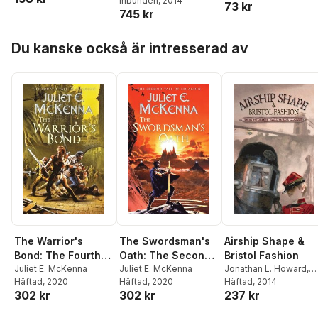
Jonathan Green
Inbunden
, 2014
,
73 kr
745 kr
Palmer
,
Paul Magrs
,
Kim
Lakin-Smith
,
Roland
Hoppa över listan
Moore
,
Alison
Du kanske också är intresserad av
Littlewood
,
Simon
Bucher-Jones
,
Juliet E.
McKenna
,
Rachel E.
Pollock
,
Cavan Scott
,
Alan K Baker
,
Brian
Herbert
,
Bruce Taylor
,
Adam Roberts
,
Scott
Harrison
The Warrior's
The Swordsman's
Airship Shape &
Bond: The Fourth
Oath: The Second
Bristol Fashion
Tale of Einarinn
Juliet E. McKenna
Tale of Einarinn
Juliet E. McKenna
Jonathan L. Howard
,
Häftad
, 2020
Häftad
, 2020
Deborah Walker
Häftad
, 2014
,
Chery
302 kr
302 kr
237 kr
Morgan
,
Roz Clarke
,
Joanne Hall