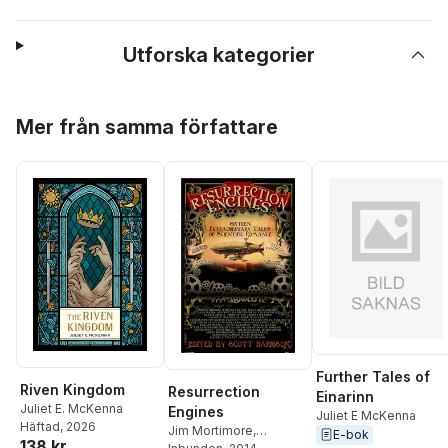
Utforska kategorier
Hoppa över listan
Mer från samma författare
Further Tales of
Riven Kingdom
Resurrection
Einarinn
Juliet E. McKenna
Engines
Juliet E McKenna
Häftad
, 2026
Jim Mortimore
,
E-bok
138 kr