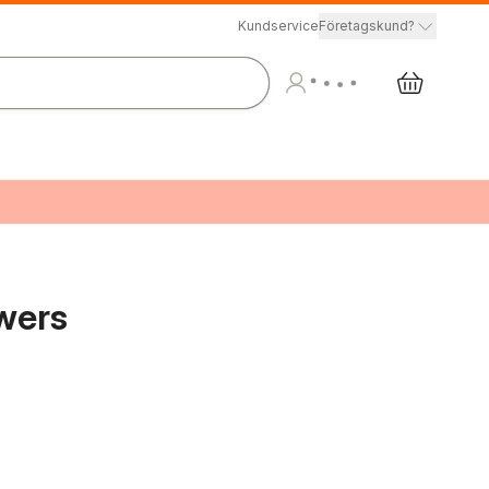
Kundservice
Företagskund?
owers