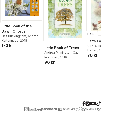
Little Book of the
Dawn Chorus
Del 6
Caz Buckingham
,
Andrea
Pinnington
Kartonnage
, 2018
Let's Look on 
173 kr
Caz Buckingham
Little Book of Trees
Pinnington
Häftad
, 2014
Andrea Pinnington
,
Caz
70 kr
Buckingham
Inbunden
, 2019
96 kr