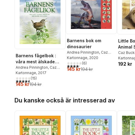
Barnens bok om
Little B
dinosaurier
Animal
Andrea Pinnington
,
Caz
Caz Buck
Barnens fågelbok :
Buckingham
Kartonnage
, 2020
Pinningto
Kartonna
våra mest älskade
192 kr
(
6
)
4,2
utav 5 stjärnor. Totalt antal röster:
småfåglar med bilder
Andrea Pinnington
,
Caz
145 kr
194 kr
Buckingham
Kartonnage
, 2017
och läten
(
15
)
4,6
utav 5 stjärnor. Totalt antal röster:
145 kr
194 kr
Hoppa över listan
Du kanske också är intresserad av