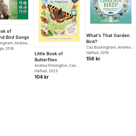
ook of
What's That Garden
d Bird Songs
Bird?
ingham
,
Andrea
Caz Buckingham
,
Andrea
n
ge
, 2016
Pinnington
Häftad
, 2019
Little Book of
156 kr
Butterflies
Andrea Pinnington
,
Caz
Buckingham
Häftad
, 2023
104 kr