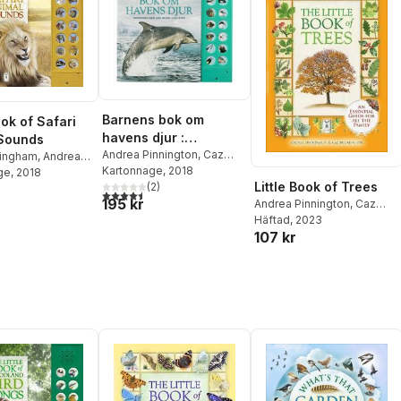
Barnens bok om
ook of Safari
havens djur :
 Sounds
fantastiska djur med
Andrea Pinnington
,
Caz
ingham
,
Andrea
Buckingham
Kartonnage
, 2018
n
ge
, 2018
bilder och läten
Little Book of Trees
(
2
)
4,5
utav 5 stjärnor. Totalt antal röster:
195 kr
Andrea Pinnington
,
Caz
Buckingham
Häftad
, 2023
107 kr