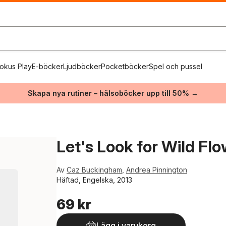
okus Play
E-böcker
Ljudböcker
Pocketböcker
Spel och pussel
Skapa nya rutiner – hälsoböcker upp till 50% →
Let's Look for Wild Fl
Av
Caz Buckingham
,
Andrea Pinnington
Häftad, Engelska, 2013
69 kr
Lägg i varukorg