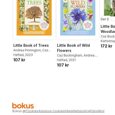
Del 2
Little B
Woodlan
Caz Buck
Pinningto
Kartonna
Little Book of Trees
Little Book of Wild
172 kr
Andrea Pinnington
,
Caz
Flowers
Buckingham
Häftad
, 2023
Caz Buckingham
,
Andrea
107 kr
Pinnington
Häftad
, 2021
107 kr
Bokus
@
Cookies
Anpassa cookies
Integritetspolicy
Köpvillkor