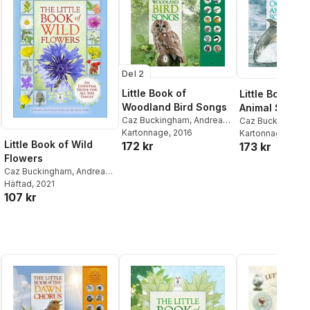
Del 2
Little Book of
Little Book of
Woodland Bird Songs
Animal Sound
Caz Buckingham
,
Andrea
Caz Buckingham
Pinnington
Kartonnage
, 2016
Pinnington
Kartonnage
, 2017
Little Book of Wild
172 kr
173 kr
Flowers
Caz Buckingham
,
Andrea
Pinnington
Häftad
, 2021
107 kr