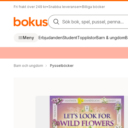
Fri frakt över 249 kr
•
Snabba leveranser
•
Billiga böcker
Sök bok, spel, pussel, penna...
Meny
Erbjudanden
Student
Topplistor
Barn & ungdom
B
Barn och ungdom
Pysselböcker