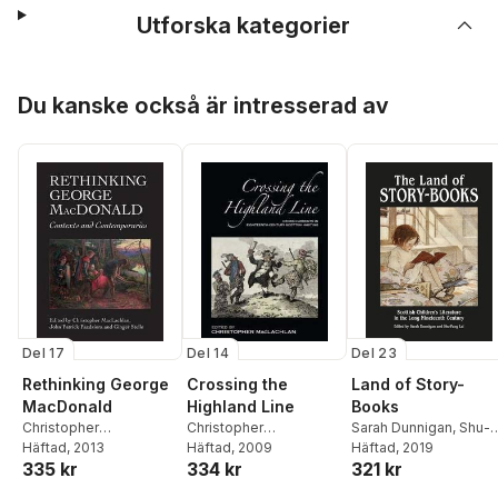
Utforska kategorier
Hoppa över listan
Du kanske också är intresserad av
Del 17
Del 14
Del 23
Rethinking George
Crossing the
Land of Story-
MacDonald
Highland Line
Books
Christopher
Christopher
Sarah Dunnigan
,
Shu-
MacLachlan
Häftad
, 2013
,
John
MacLachlan
Häftad
, 2009
Fang Lai
Häftad
, 2019
335 kr
334 kr
321 kr
Patrick Pazdziora
,
Ginger Stelle