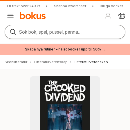
Fri frakt över 249 kr
•
Snabba leveranser
•
Billiga böcker
Sök bok, spel, pussel, penna...
Skapa nya rutiner – hälsoböcker upp till 50% →
Skönlitteratur
Litteraturvetenskap
Litteraturvetenskap