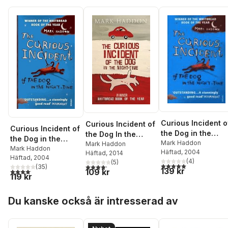
Curious Incident o
Curious Incident of
Curious Incident of
the Dog in the
the Dog In the
the Dog in the
Night-time
Mark Haddon
Night-time
Mark Haddon
Night-time
Mark Haddon
Häftad
, 2004
Häftad
, 2014
Häftad
, 2004
(
4
)
(
5
)
5,0
utav 5 stjärnor. Tota
4,2
utav 5 stjärnor. Totalt antal röster:
(
35
)
139 kr
4,1
utav 5 stjärnor. Totalt antal röster:
109 kr
119 kr
Hoppa över listan
Du kanske också är intresserad av