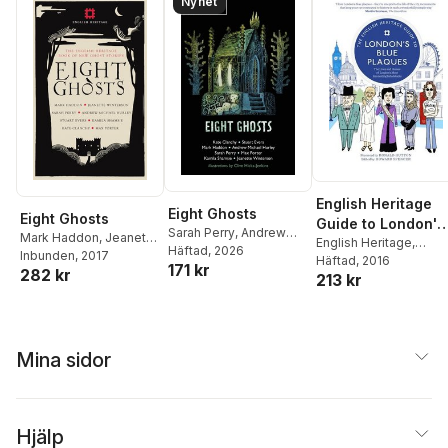
Nyhet
English Heritage
Eight Ghosts
Eight Ghosts
Guide to London's
Sarah Perry
,
Andrew
Mark Haddon
,
Jeanette
Blue Plaques
English Heritage
,
Hurley
Häftad
,
, 2026
Mark Haddon
,
Winterson
Inbunden
, 2017
,
Andrew
Howard Spencer
Häftad
, 2016
171 kr
Kamila Shamsie
,
Stuart
282 kr
Michael Hurley
,
Sarah
213 kr
Evers
,
Kate Clanchy
,
Perry
,
Stuart Evers
,
Kate
Jeanette Winterson
,
Clanchy
,
Kamila
Max Porter
Shamsie
,
Max Porter
Mina sidor
Hjälp