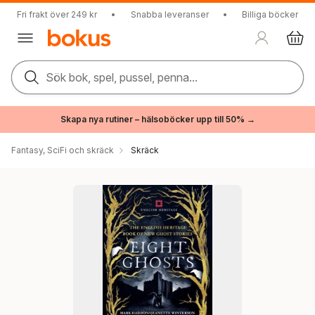
Fri frakt över 249 kr
•
Snabba leveranser
•
Billiga böcker
Sök bok, spel, pussel, penna...
Skapa nya rutiner – hälsoböcker upp till 50% →
Fantasy, SciFi och skräck
Skräck