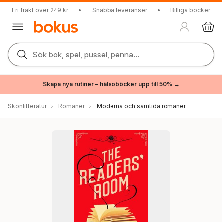
Fri frakt över 249 kr
•
Snabba leveranser
•
Billiga böcker
Sök bok, spel, pussel, penna...
Skapa nya rutiner – hälsoböcker upp till 50% →
Skönlitteratur
Romaner
Moderna och samtida romaner