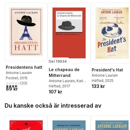
Del 19934
Presidentens hatt
Le chapeau de
President's Hat
Antoine Laurain
Mitterrand
Antoine Laurain
Pocket
, 2015
Häftad
, 2025
Antoine Laurain
,
Karl
(
33
)
4,2
utav 5 stjärnor. Totalt antal röster:
133 kr
Stoppel
Häftad
, 2017
89 kr
107 kr
Hoppa över listan
Du kanske också är intresserad av