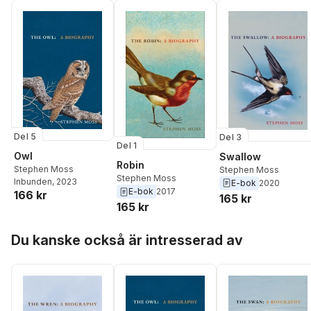
Del 5
Del 3
Del 1
Owl
Swallow
Robin
Stephen Moss
Stephen Moss
Stephen Moss
Inbunden
, 2023
E-bok
2020
E-bok
2017
166 kr
165 kr
165 kr
Hoppa över listan
Du kanske också är intresserad av