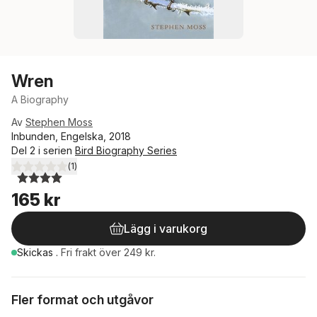
Wren
A Biography
Av
Stephen Moss
Inbunden, Engelska, 2018
Del 2 i serien
Bird Biography Series
(
1
)
4,0
utav 5 stjärnor. Totalt antal röster:
165 kr
Lägg i varukorg
Skickas
.
Fri frakt över 249 kr.
Fler format och utgåvor