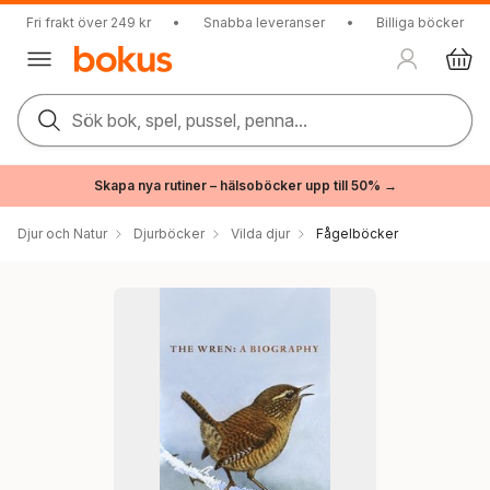
Fri frakt över 249 kr
•
Snabba leveranser
•
Billiga böcker
Sök bok, spel, pussel, penna...
Skapa nya rutiner – hälsoböcker upp till 50% →
Djur och Natur
Djurböcker
Vilda djur
Fågelböcker