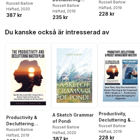
Project
Russell Barlow
Russell Barlow
Master Plan
Russell Barlow
Häftad
, 2019
Management
Häftad
, 2020
Häftad
, 2019
228 kr
387 kr
Mastery
235 kr
Hoppa över listan
Du kanske också är intresserad av
Productivity,
A Sketch Grammar
Productivity &
Decluttering &
of Pondi
Decluttering
Project
Russell Barlow
Russell Barlow
Master Plan
Russell Barlow
Häftad
, 2019
Management
Häftad
, 2020
Häftad
, 2019
228 kr
387 kr
Mastery