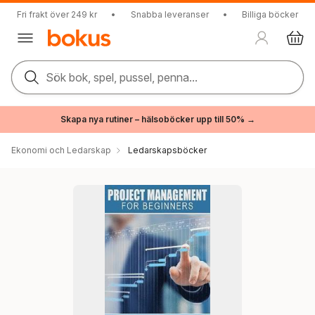
Fri frakt över 249 kr
•
Snabba leveranser
•
Billiga böcker
Sök bok, spel, pussel, penna...
Skapa nya rutiner – hälsoböcker upp till 50% →
Ekonomi och Ledarskap
Ledarskapsböcker