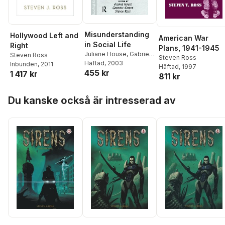
Misunderstanding
Hollywood Left and
American War
in Social Life
Right
Plans, 1941-1945
Juliane House
,
Gabriele
Steven Ross
Steven Ross
Kasper
Häftad
, 2003
,
Steven Ross
Inbunden
, 2011
Häftad
, 1997
455 kr
1 417 kr
811 kr
Hoppa över listan
Du kanske också är intresserad av