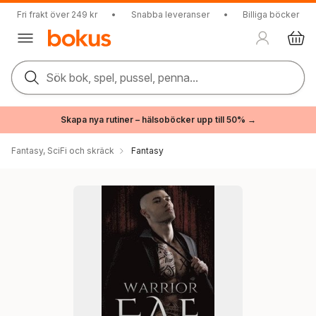
Fri frakt över 249 kr
•
Snabba leveranser
•
Billiga böcker
Sök bok, spel, pussel, penna...
Skapa nya rutiner – hälsoböcker upp till 50% →
Fantasy, SciFi och skräck
Fantasy