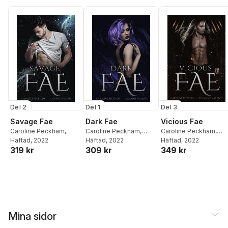
Del 2
Del 1
Del 3
Savage Fae
Dark Fae
Vicious Fae
Caroline Peckham
,
Caroline Peckham
,
Caroline Peckham
,
Susanne Valenti
Häftad
, 2022
Susanne Valenti
Häftad
, 2022
Valenti
Häftad
, 2022
319 kr
309 kr
349 kr
Mina sidor