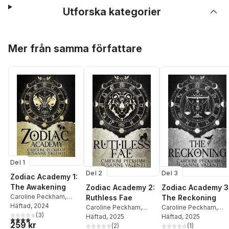
Utforska kategorier
Hoppa över listan
Mer från samma författare
Del 1
Del 2
Del 3
Zodiac Academy 1:
The Awakening
Zodiac Academy 2:
Zodiac Academy 3
Caroline Peckham
,
Ruthless Fae
The Reckoning
Susanne Valenti
Häftad
, 2024
Caroline Peckham
,
Caroline Peckham
,
(
3
)
Susanne Valenti
Häftad
, 2025
Peckham
Häftad
, 2025
,
Valenti
4,0
utav 5 stjärnor. Totalt antal röster:
259 kr
(
2
)
(
1
)