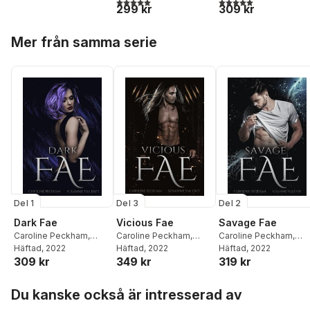
5,0
utav 5 stjärnor. Totalt antal röster:
5,0
utav 5 stjärnor. Tota
299 kr
309 kr
Hoppa över listan
Mer från samma serie
Del 1
Del 3
Del 2
Dark Fae
Vicious Fae
Savage Fae
Caroline Peckham
,
Caroline Peckham
,
Caroline Peckham
,
Susanne Valenti
Häftad
, 2022
Valenti
Häftad
, 2022
Susanne Valenti
Häftad
, 2022
309 kr
349 kr
319 kr
Hoppa över listan
Du kanske också är intresserad av