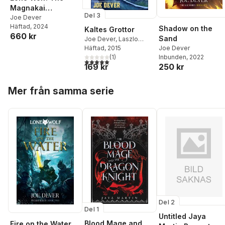
Magnakai
Del 3
Collection
Joe Dever
Häftad
, 2024
Shadow on the
Kaltes Grottor
660 kr
Sand
Joe Dever
,
Laszlo
Joe Dever
Cook
Häftad
, 2015
Inbunden
, 2022
(
1
)
5,0
utav 5 stjärnor. Totalt antal röster:
250 kr
169 kr
Hoppa över listan
Mer från samma serie
Del 2
Del 1
Untitled Jaya
Blood Mage and
Fire on the Water