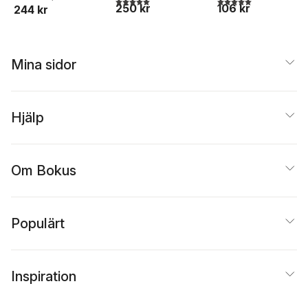
5,0
utav 5 stjärnor. Totalt antal röster:
5,0
utav 5 stjärnor. Tota
250 kr
106 kr
244 kr
Mina sidor
Hjälp
Om Bokus
Populärt
Inspiration