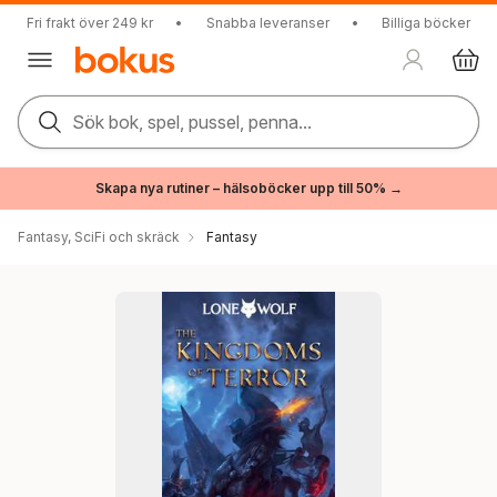
Fri frakt över 249 kr
•
Snabba leveranser
•
Billiga böcker
Sök bok, spel, pussel, penna...
Skapa nya rutiner – hälsoböcker upp till 50% →
Fantasy, SciFi och skräck
Fantasy