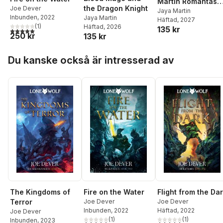
Martin Romantasy
the Dragon Knight
Joe Dever
2
Jaya Martin
Inbunden
, 2022
Jaya Martin
Häftad
, 2027
(
1
)
Häftad
, 2026
135 kr
5,0
utav 5 stjärnor. Totalt antal röster:
250 kr
135 kr
Hoppa över listan
Du kanske också är intresserad av
The Kingdoms of
Fire on the Water
Flight from the Da
Terror
Joe Dever
Joe Dever
Inbunden
, 2022
Häftad
, 2022
Joe Dever
(
1
)
(
1
)
Inbunden
, 2023