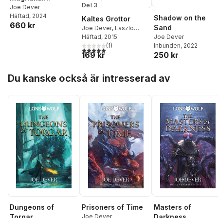
Del 3
Collection
Joe Dever
Häftad
, 2024
Shadow on the
Kaltes Grottor
660 kr
Sand
Joe Dever
,
Laszlo
Joe Dever
Cook
Häftad
, 2015
Inbunden
, 2022
(
1
)
5,0
utav 5 stjärnor. Totalt antal röster:
250 kr
169 kr
Hoppa över listan
Du kanske också är intresserad av
Dungeons of
Prisoners of Time
Masters of
Torgar
Joe Dever
Darkness