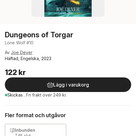
Dungeons of Torgar
Lone Wolf #10
Av
Joe Dever
Häftad, Engelska, 2023
122 kr
Lägg i varukorg
Skickas
.
Fri frakt över 249 kr.
Fler format och utgåvor
Inbunden
Tillf. slut