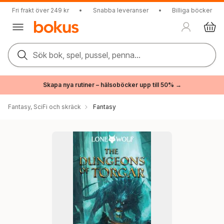
Fri frakt över 249 kr
•
Snabba leveranser
•
Billiga böcker
Sök bok, spel, pussel, penna...
Skapa nya rutiner – hälsoböcker upp till 50% →
Fantasy, SciFi och skräck
Fantasy