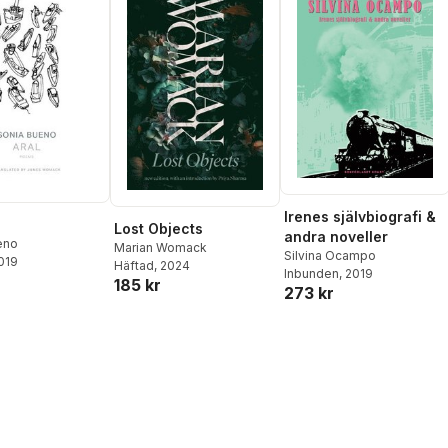
Irenes självbiografi &
Lost Objects
andra noveller
eno
Marian Womack
Silvina Ocampo
2019
Häftad
, 2024
Inbunden
, 2019
185 kr
273 kr