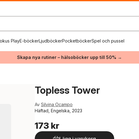
okus Play
E-böcker
Ljudböcker
Pocketböcker
Spel och pussel
Skapa nya rutiner – hälsoböcker upp till 50% →
Topless Tower
Av
Silvina Ocampo
Häftad, Engelska, 2023
173 kr
Lägg i varukorg