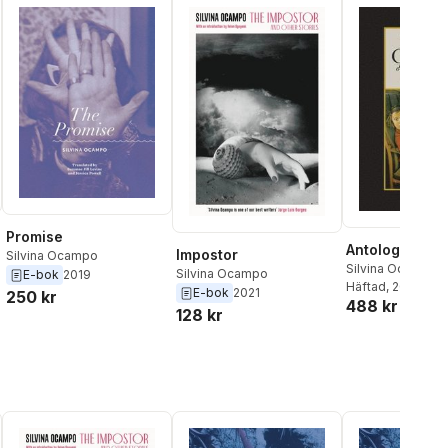
Promise
Antologia
Impostor
Silvina Ocampo
Silvina Ocampo
,
Silvina Ocampo
E-bok
2019
Nisbet Klingenbe
Häftad
, 2013
E-bok
2021
250 kr
488 kr
128 kr