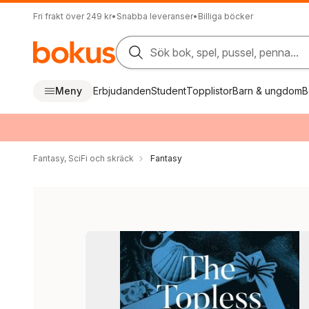
Fri frakt över 249 kr
•
Snabba leveranser
•
Billiga böcker
Sök bok, spel, pussel, penna...
Meny
Erbjudanden
Student
Topplistor
Barn & ungdom
B
Fantasy, SciFi och skräck
Fantasy