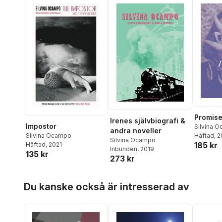
Promis
Irenes självbiografi &
Impostor
Silvina 
andra noveller
Silvina Ocampo
Häftad
, 
Silvina Ocampo
185 kr
Häftad
, 2021
Inbunden
, 2019
135 kr
273 kr
Hoppa över listan
Du kanske också är intresserad av