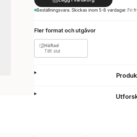
Beställningsvara.
Skickas
inom 5-8 vardagar
.
Fri f
Fler format och utgåvor
Häftad
Tillf. slut
Produk
Utfors