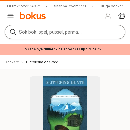
Fri frakt över 249 kr
•
Snabba leveranser
•
Billiga böcker
Sök bok, spel, pussel, penna...
Skapa nya rutiner – hälsoböcker upp till 50% →
Deckare
Historiska deckare