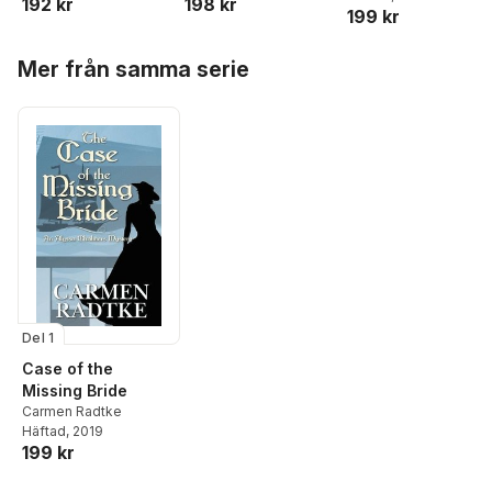
192 kr
198 kr
199 kr
Hoppa över listan
Mer från samma serie
Del 1
Case of the
Missing Bride
Carmen Radtke
Häftad
, 2019
199 kr
Hoppa över listan