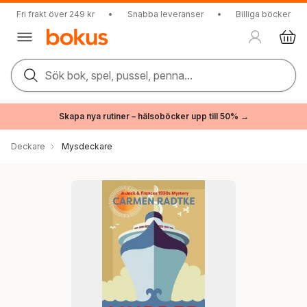
Fri frakt över 249 kr
•
Snabba leveranser
•
Billiga böcker
Sök bok, spel, pussel, penna...
Skapa nya rutiner – hälsoböcker upp till 50% →
Deckare
Mysdeckare