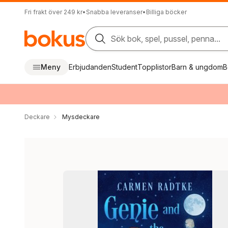
Fri frakt över 249 kr
•
Snabba leveranser
•
Billiga böcker
Sök bok, spel, pussel, penna...
Meny
Erbjudanden
Student
Topplistor
Barn & ungdom
B
Deckare
Mysdeckare