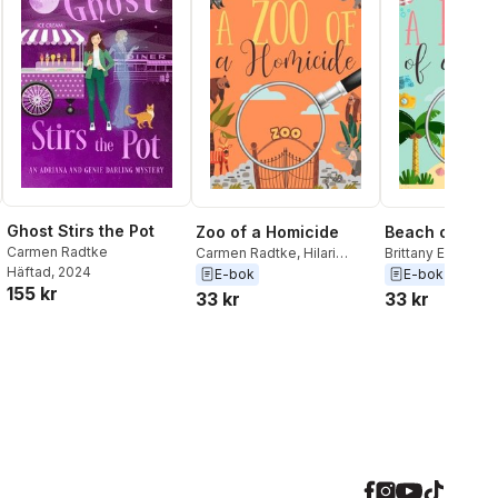
Ghost Stirs the Pot
Zoo of a Homicide
Beach of a Cr
Carmen Radtke
Carmen Radtke
,
Hilari
Brittany E. Brineg
Häftad
, 2024
DeSchane
,
Naomi Muse
,
Radtke
,
Diana Ba
E-bok
E-bok
155 kr
Dani Simms
,
Casey Jones
,
Jessica Thomps
33 kr
33 kr
Patty Joy
,
Kathryn Mykel
,
Peterson
,
Virginia
Elle Hartford
,
Rune Stroud
,
Bennett
,
Patty Jo
Aconite Cafe
Stroud
,
Aconite 