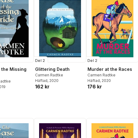
Del 2
Del 2
 the Missing
Glittering Death
Murder at the Races
Carmen Radtke
Carmen Radtke
Häftad
, 2020
Häftad
, 2020
adtke
162 kr
176 kr
2019