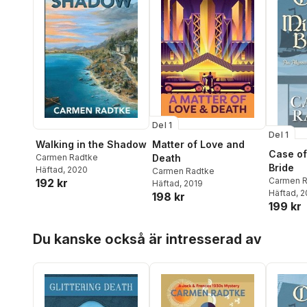
Del 1
Del 1
Walking in the Shadow
Matter of Love and
Case of
Carmen Radtke
Death
Bride
Häftad
, 2020
Carmen Radtke
Carmen R
192 kr
Häftad
, 2019
Häftad
, 
198 kr
199 kr
Hoppa över listan
Du kanske också är intresserad av