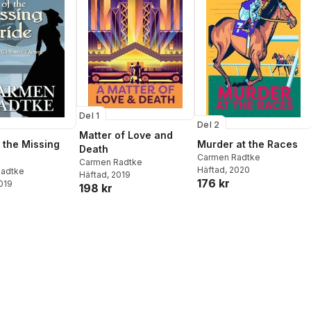
Del 1
Del 2
Matter of Love and
 the Missing
Murder at the Races
Death
Carmen Radtke
Carmen Radtke
Häftad
, 2020
adtke
Häftad
, 2019
176 kr
2019
198 kr