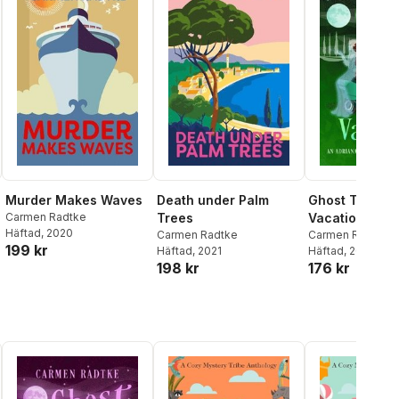
Murder Makes Waves
Death under Palm
Ghost Takes A
Carmen Radtke
Trees
Vacation
Häftad
, 2020
Carmen Radtke
Carmen Radtke
199 kr
Häftad
, 2021
Häftad
, 2024
198 kr
176 kr