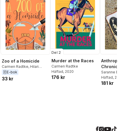
Del 2
Murder at the Races
Anthropocene
Zoo of a Homicide
Carmen Radtke
Chronicles
Carmen Radtke
,
Hilari
Häftad
, 2020
DeSchane
,
Naomi Muse
,
E-bok
Saranne Bensus
176 kr
Dani Simms
,
Casey Jones
,
Pullar
Häftad
,
Carmen Ra
, 2018
33 kr
Patty Joy
,
Kathryn Mykel
,
181 kr
Rachael Howard
,
Elle Hartford
,
Rune Stroud
,
Jackson
,
Fiona L
Aconite Cafe