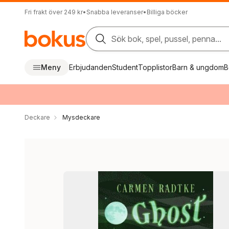
Fri frakt över 249 kr
•
Snabba leveranser
•
Billiga böcker
Sök bok, spel, pussel, penna...
Meny
Erbjudanden
Student
Topplistor
Barn & ungdom
B
Deckare
Mysdeckare