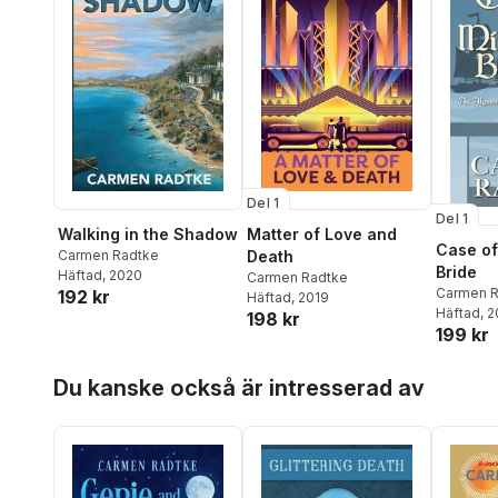
Del 1
Del 1
Walking in the Shadow
Matter of Love and
Case of
Carmen Radtke
Death
Bride
Häftad
, 2020
Carmen Radtke
Carmen R
192 kr
Häftad
, 2019
Häftad
, 
198 kr
199 kr
Hoppa över listan
Du kanske också är intresserad av