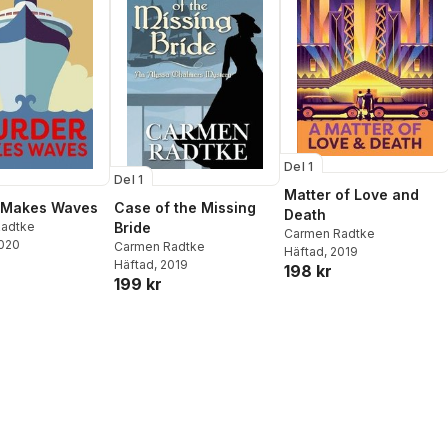
Del 1
Del 1
Matter of Love and
 Makes Waves
Case of the Missing
Death
adtke
Bride
Carmen Radtke
2020
Carmen Radtke
Häftad
, 2019
Häftad
, 2019
198 kr
199 kr