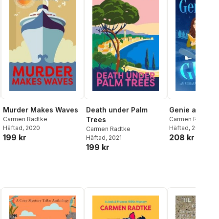
Murder Makes Waves
Death under Palm
Genie and the
Carmen Radtke
Trees
Carmen Radtke
Häftad
, 2020
Häftad
, 2023
Carmen Radtke
199 kr
208 kr
Häftad
, 2021
199 kr