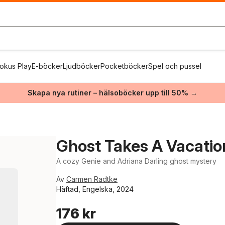
okus Play
E-böcker
Ljudböcker
Pocketböcker
Spel och pussel
Skapa nya rutiner – hälsoböcker upp till 50% →
Ghost Takes A Vacatio
A cozy Genie and Adriana Darling ghost mystery
Av
Carmen Radtke
Häftad, Engelska, 2024
176 kr