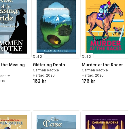
Del 2
Del 2
 the Missing
Glittering Death
Murder at the Races
Carmen Radtke
Carmen Radtke
Häftad
, 2020
Häftad
, 2020
adtke
162 kr
176 kr
2019