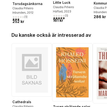
Little Luck
Kommuni
Torsdagsänkorna
Claudia Piñeiro
Claudia P
Claudia Piñeiro
Häftad
, 2023
Inbunden
Inbunden
, 2012
(
1
)
286 kr
(
1
)
5,0
utav 5 stjärnor. Totalt antal röster:
3,0
utav 5 stjärnor. Totalt antal röster:
161 kr
252 kr
Hoppa över listan
Du kanske också är intresserad av
Cathedrals
Tusen strålande solar
Claudia Piñeiro