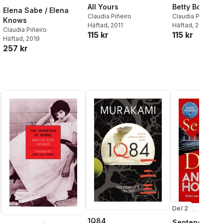
All Yours
Betty Boo
Elena Sabe / Elena
Claudia Piñeiro
Claudia Pineiro
Knows
Häftad
, 2011
Häftad
, 2016
Claudia Piñeiro
115 kr
115 kr
Häftad
, 2019
257 kr
Del 2
1Q84
Sentence is D