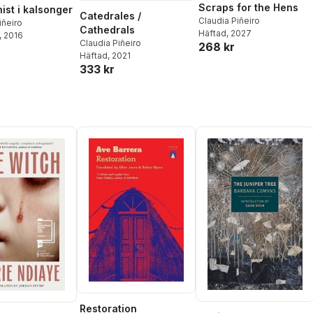
Scraps for the Hens
st i kalsonger
Catedrales /
Claudia Piñeiro
iñeiro
Cathedrals
Häftad
, 2027
, 2016
Claudia Piñeiro
268 kr
Häftad
, 2021
333 kr
Restoration