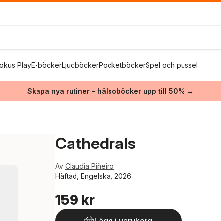
okus Play
E-böcker
Ljudböcker
Pocketböcker
Spel och pussel
Skapa nya rutiner – hälsoböcker upp till 50% →
Cathedrals
Av
Claudia Piñeiro
Häftad, Engelska, 2026
159 kr
Lägg i varukorg