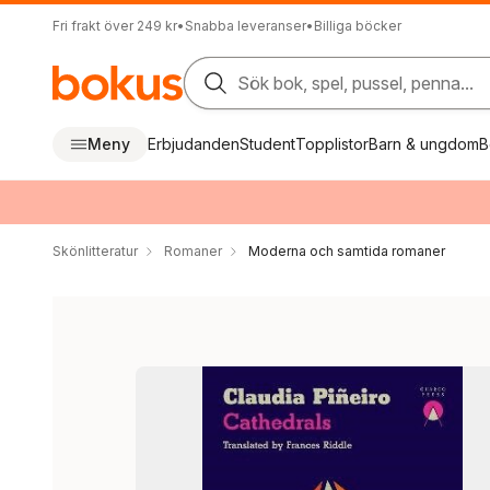
Fri frakt över 249 kr
•
Snabba leveranser
•
Billiga böcker
Sök bok, spel, pussel, penna...
Meny
Erbjudanden
Student
Topplistor
Barn & ungdom
B
Skönlitteratur
Romaner
Moderna och samtida romaner