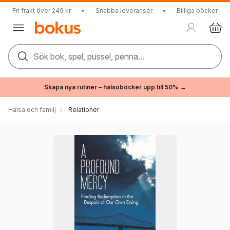
Fri frakt över 249 kr
•
Snabba leveranser
•
Billiga böcker
Sök bok, spel, pussel, penna...
Skapa nya rutiner – hälsoböcker upp till 50% →
Hälsa och familj
Relationer