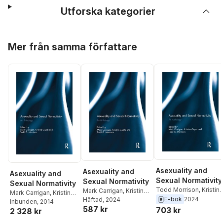
Utforska kategorier
Hoppa över listan
Mer från samma författare
Asexuality and
Asexuality and
Asexuality and
Sexual Normativit
Sexual Normativity
Sexual Normativity
Todd Morrison
,
Kristin
Mark Carrigan
,
Kristina
Mark Carrigan
,
Kristina
Gupta
,
Mark Carrigan
E-bok
2024
Gupta
Häftad
,
, 2024
Todd Morrison
Gupta
Inbunden
,
Todd Morrison
, 2014
587 kr
703 kr
2 328 kr