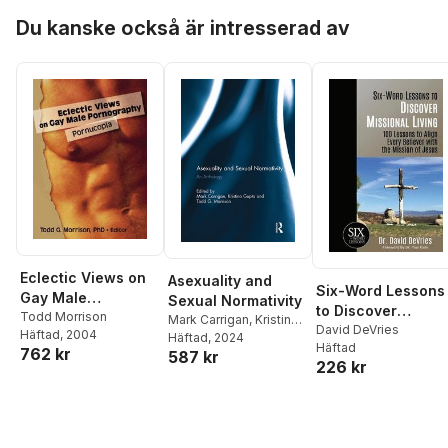
Hoppa över listan
Du kanske också är intresserad av
Eclectic Views on
Asexuality and
Six-Word Lessons
Gay Male
Sexual Normativity
to Discover
Pornography
Todd Morrison
Mark Carrigan
,
Kristina
Missional Living:
David DeVries
Häftad
, 2004
Gupta
Häftad
,
, 2024
Todd Morrison
Häftad
100 Six-Word
762 kr
587 kr
226 kr
Lessons to Align
Every Believer wit
the Mission of
Jesus