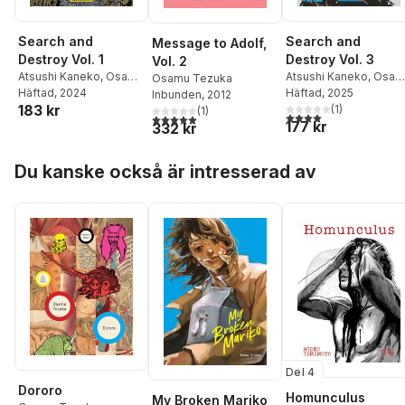
Search and
Search and
Message to Adolf,
Destroy Vol. 3
Destroy Vol. 1
Vol. 2
Atsushi Kaneko
,
Osam
Atsushi Kaneko
,
Osamu
Osamu Tezuka
Tezuka
Häftad
, 2025
Tezuka
Häftad
, 2024
Inbunden
, 2012
183 kr
(
1
)
(
1
)
4,0
utav 5 stjärnor. Tota
5,0
utav 5 stjärnor. Totalt antal röster:
177 kr
332 kr
Hoppa över listan
Du kanske också är intresserad av
Del 4
Dororo
Homunculus
My Broken Mariko