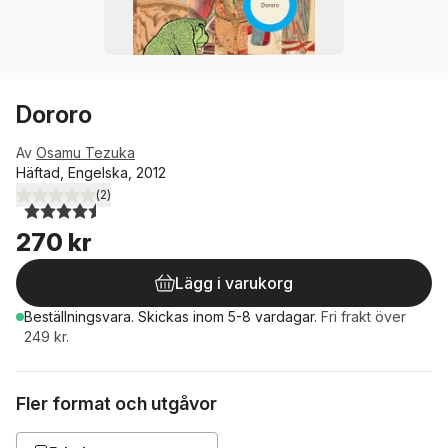
Dororo
Av
Osamu Tezuka
Häftad, Engelska, 2012
(
2
)
4,5
utav 5 stjärnor. Totalt antal röster:
270 kr
Lägg i varukorg
Beställningsvara.
Skickas
inom 5-8 vardagar
.
Fri frakt över
249 kr.
Fler format och utgåvor