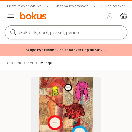
Fri frakt över 249 kr
•
Snabba leveranser
•
Billiga böcker
Sök bok, spel, pussel, penna...
Skapa nya rutiner – hälsoböcker upp till 50% →
Tecknade serier
Manga