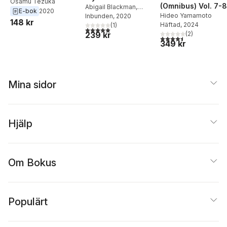
Osamu Tezuka
(Omnibus) Vol. 7-8
Abigail Blackman
,
E-bok
2020
Hideo Yamamoto
Amanda Haley
Inbunden
, 2020
,
Waka
148 kr
Häftad
, 2024
Hirako
(
1
)
5,0
utav 5 stjärnor. Totalt antal röster:
(
2
)
239 kr
4,5
utav 5 stjärnor. Tota
349 kr
Mina sidor
Hjälp
Om Bokus
Populärt