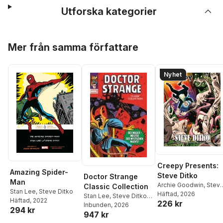
Utforska kategorier
Hoppa över listan
Mer från samma författare
Nyhet
Creepy Presents:
Amazing Spider-
Steve Ditko
Doctor Strange
Man
Archie Goodwin
,
Stev
Classic Collection
Stan Lee
,
Steve Ditko
Ditko
Häftad
, 2026
Stan Lee
,
Steve Ditko
,
Häftad
, 2022
226 kr
Dennis O'Neil
Inbunden
, 2026
,
Don
294 kr
947 kr
Rico
,
Roy Thomas
,
Robert Syska