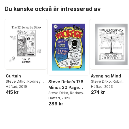
Hoppa över listan
Du kanske också är intresserad av
Curtain
Avenging Mind
Steve Ditko
,
Rodney
Steve Ditko
,
Robin
Steve Ditko's 176
Schroeter
Häftad
, 2019
,
Robin
Snyder
Häftad
, 2023
,
Rodney
Minus 30 Page
415 kr
274 kr
Snyder
Schroeter
Package
Steve Ditko
,
Rodney
Schroeter
Häftad
, 2023
,
Robin
289 kr
Snyder