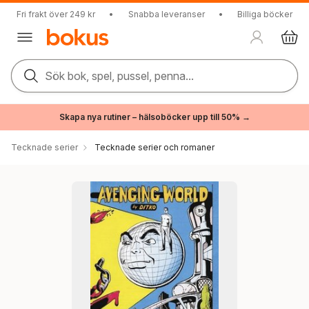
Fri frakt över 249 kr
•
Snabba leveranser
•
Billiga böcker
Sök bok, spel, pussel, penna...
Skapa nya rutiner – hälsoböcker upp till 50% →
Tecknade serier
Tecknade serier och romaner