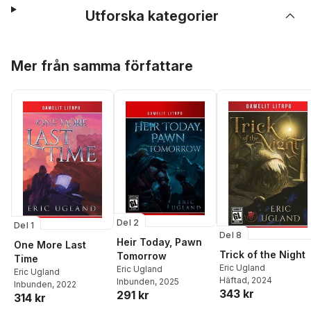
Utforska kategorier
Hoppa över listan
Mer från samma författare
Del 2
Del 1
Del 8
Heir Today, Pawn
One More Last
Trick of the Night
Tomorrow
Time
Eric Ugland
Eric Ugland
Eric Ugland
Häftad
, 2024
Inbunden
, 2025
Inbunden
, 2022
343 kr
291 kr
314 kr