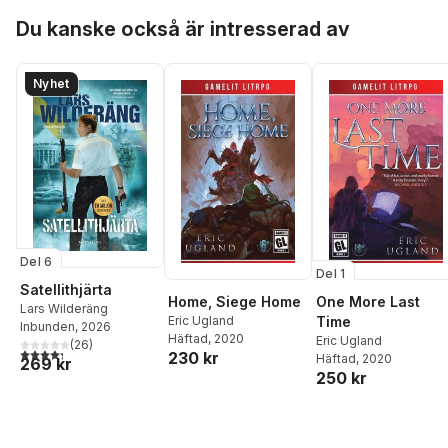
Hoppa över listan
Du kanske också är intresserad av
Nyhet
Del 6
Del 1
Satellithjärta
Home, Siege Home
One More Last
Lars Wilderäng
Eric Ugland
Time
Inbunden
, 2026
Häftad
, 2020
Eric Ugland
(
26
)
4,3
utav 5 stjärnor. Totalt antal röster:
230 kr
Häftad
, 2020
269 kr
250 kr