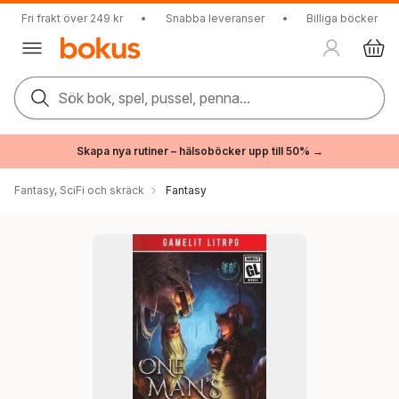
Fri frakt över 249 kr
•
Snabba leveranser
•
Billiga böcker
Sök bok, spel, pussel, penna...
Skapa nya rutiner – hälsoböcker upp till 50% →
Fantasy, SciFi och skräck
Fantasy