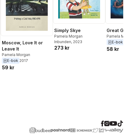
Simply Skye
Great Game of
Pamela Morgan
Pamela Morgan
Inbunden
, 2023
E-bok
2013
Moscow, Love It or
273 kr
58 kr
Leave It
Pamela Morgan
E-bok
2017
59 kr