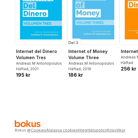
Del 3
Internet del Dinero
Internet of Money
Internet
Volumen Tres
Volume Three
Andreas 
Häftad
Andreas M Antonopoulos
Andreas M Antonopoulos
256 kr
Häftad
, 2021
Häftad
, 2019
195 kr
186 kr
Bokus
@
Cookies
Anpassa cookies
Integritetspolicy
Köpvillkor