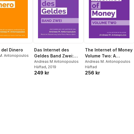
 del Dinero
Das Internet des
The Internet of Money
M. Antonopoulos
Geldes Band Zwei:
Volume Two: A
Eine Sammlung der
Andreas M Antonopoulos
collection of talks by
Andreas M. Antonopoulos
Häftad
, 2019
Häftad
Vorträge
Andreas M.
249 kr
256 kr
Antonopoulos