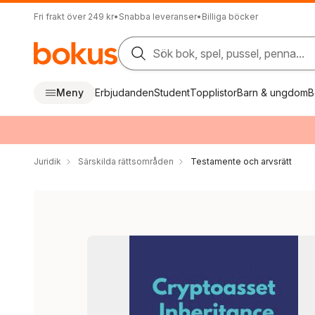
Fri frakt över 249 kr
•
Snabba leveranser
•
Billiga böcker
Sök bok, spel, pussel, penna...
Meny
Erbjudanden
Student
Topplistor
Barn & ungdom
B
Juridik
Särskilda rättsområden
Testamente och arvsrätt