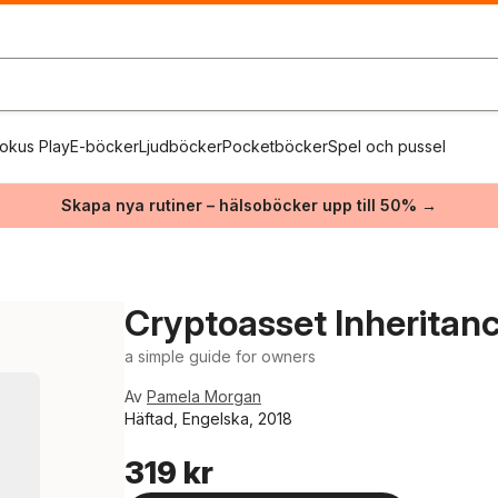
okus Play
E-böcker
Ljudböcker
Pocketböcker
Spel och pussel
Skapa nya rutiner – hälsoböcker upp till 50% →
Cryptoasset Inheritan
a simple guide for owners
Av
Pamela Morgan
Häftad, Engelska, 2018
319 kr