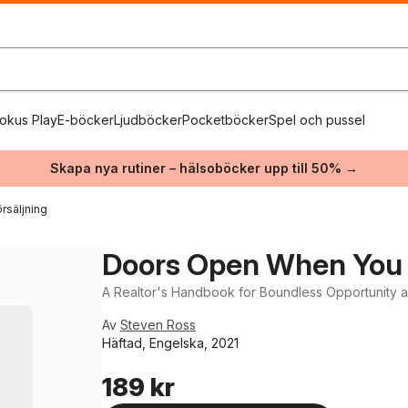
okus Play
E-böcker
Ljudböcker
Pocketböcker
Spel och pussel
Skapa nya rutiner – hälsoböcker upp till 50% →
rsäljning
Doors Open When You
A Realtor's Handbook for Boundless Opportunity
Av
Steven Ross
Häftad, Engelska, 2021
189 kr