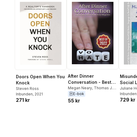
After Dinner
Misunde
Doors Open When You
Conversation - Best
Social L
Knock
Of 2022
Megan Neary
,
Thomas J.
Juliane 
Steven Ross
Weiss
,
Veronica L. Asay
,
Kasper
Inbunden
,
S
E-bok
Inbunden
, 2021
729 kr
Larry Kite
,
Jeffrey
271 kr
55 kr
Feingold
,
Safiyyah Althaff
,
Garrett Davis
,
David A.
Cohen
,
M. M. De Voe
,
Jonathan Turner
,
Michael
Klein
,
Clare Diston
,
Phillip
Scott Mandel
,
Robert