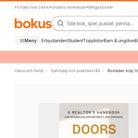
Fri frakt över 249 kr
•
Snabba leveranser
•
Billiga böcker
Sök bok, spel, pussel, penna...
Meny
Erbjudanden
Student
Topplistor
Barn & ungdom
B
Hälsa och familj
Självhjälp och praktiska råd
Bostäder: köp, fö