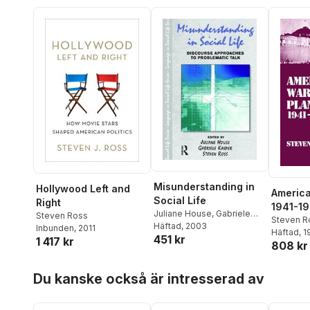
Misunderstanding in
Hollywood Left and
America
Social Life
Right
1941-1
Juliane House
,
Gabriele
Steven Ross
Steven R
Kasper
Häftad
, 2003
,
Steven Ross
Inbunden
, 2011
Häftad
, 
451 kr
1 417 kr
808 kr
Hoppa över listan
Du kanske också är intresserad av