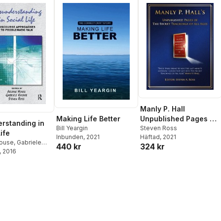
Manly P. Hall
Making Life Better
Unpublished Pages of
rstanding in
Bill Yeargin
The Secret Teachings
Steven Ross
ife
Inbunden
, 2021
Häftad
, 2021
pf All Ages
House
,
Gabriele
440 kr
324 kr
teven Ross
, 2016