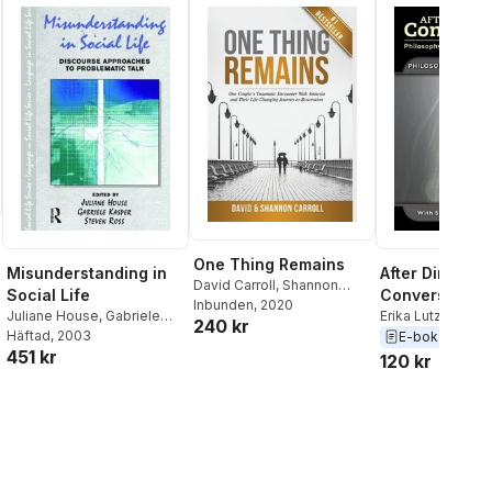
One Thing Remains
Misunderstanding in
After Dinner
David Carroll
,
Shannon
Social Life
Conversation 
Carroll
Inbunden
, 2020
Juliane House
,
Gabriele
Philosophy of 
Erika Lutz
,
David
240 kr
Kasper
Häftad
, 2003
,
Steven Ross
Abra Staffin-Wie
E-bok
2025
451 kr
McFarland
,
Ville 
120 kr
Kelly Piner
,
Shann
Greenstein
,
Harri
Coverley
,
Steven
Sarah Johnson