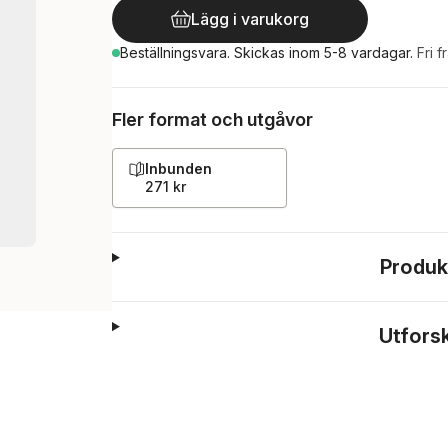
Lägg i varukorg
Beställningsvara.
Skickas
inom 5-8 vardagar
.
Fri f
Fler format och utgåvor
Inbunden
271 kr
Produk
Utfors