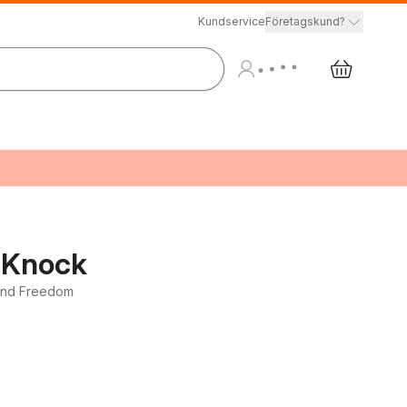
Kundservice
Företagskund?
 Knock
 and Freedom