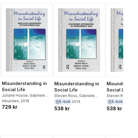
Misunderstanding in
Misunderstanding in
Misunderstand
Social Life
Social Life
Social Life
Juliane House
,
Gabriele
Steven Ross
,
Gabriele
Steven Ross
,
Gab
Kasper
Inbunden
,
Steven Ross
, 2016
Kasper
,
Juliane House
Kasper
,
Juliane 
E-bok
2014
E-bok
2014
729 kr
538 kr
538 kr