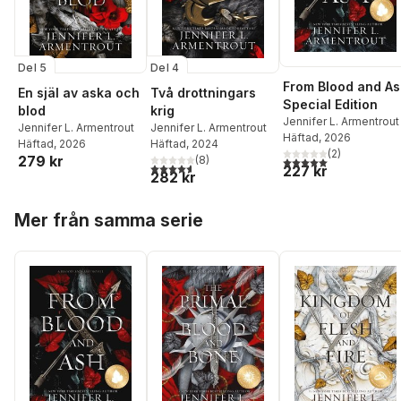
Del 5
Del 4
From Blood and A
En själ av aska och
Två drottningars
Special Edition
blod
krig
Jennifer L. Armentrout
Jennifer L. Armentrout
Jennifer L. Armentrout
Häftad
, 2026
Häftad
, 2026
Häftad
, 2024
(
2
)
279 kr
(
8
)
5,0
utav 5 stjärnor. Tota
4,6
utav 5 stjärnor. Totalt antal röster:
227 kr
282 kr
Hoppa över listan
Mer från samma serie