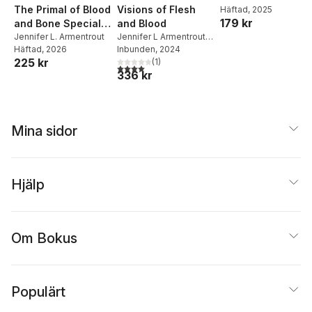
The Primal of Blood
Visions of Flesh
Häftad
, 2025
179 kr
and Bone Special
and Blood
Edition: A Blood and
Jennifer L. Armentrout
Jennifer L Armentrout
,
Häftad
, 2026
Rayvn Salvador
Inbunden
, 2024
Ash Novel
225 kr
(
1
)
4,0
utav 5 stjärnor. Totalt antal röster:
336 kr
Mina sidor
Hjälp
Om Bokus
Populärt