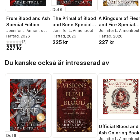
Del 6
From Blood and Ash
The Primal of Blood
A Kingdom of Fles
Special Edition
and Bone Special
and Fire Special
Jennifer L. Armentrout
Edition: A Blood and
Jennifer L. Armentrout
Edition
Jennifer L. Armentrout
Häftad
, 2026
Häftad
, 2026
Häftad
, 2026
Ash Novel
225 kr
227 kr
(
2
)
5,0
utav 5 stjärnor. Totalt antal röster:
227 kr
Hoppa över listan
Du kanske också är intresserad av
Official Blood and
Ash Coloring Book
Del 6
Jennifer L. Armentrout