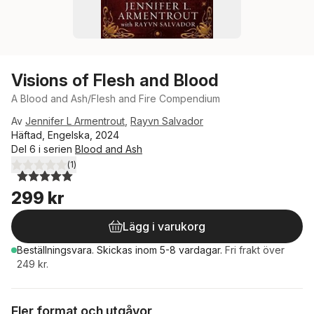
Visions of Flesh and Blood
A Blood and Ash/Flesh and Fire Compendium
Av
Jennifer L Armentrout
,
Rayvn Salvador
Häftad, Engelska, 2024
Del 6 i serien
Blood and Ash
(
1
)
5,0
utav 5 stjärnor. Totalt antal röster:
299 kr
Lägg i varukorg
Beställningsvara.
Skickas
inom 5-8 vardagar
.
Fri frakt över
249 kr.
Fler format och utgåvor