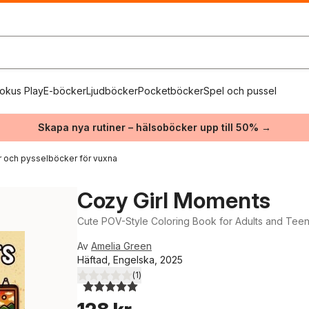
okus Play
E-böcker
Ljudböcker
Pocketböcker
Spel och pussel
Skapa nya rutiner – hälsoböcker upp till 50% →
 och pysselböcker för vuxna
Cozy Girl Moments
Cute POV-Style Coloring Book for Adults and Teens 
Av
Amelia Green
Häftad, Engelska, 2025
(
1
)
5,0
utav 5 stjärnor. Totalt antal röster: