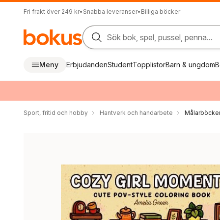
Fri frakt över 249 kr
•
Snabba leveranser
•
Billiga böcker
Sök bok, spel, pussel, penna...
Meny
Erbjudanden
Student
Topplistor
Barn & ungdom
B
Sport, fritid och hobby
Hantverk och handarbete
Målarböcker