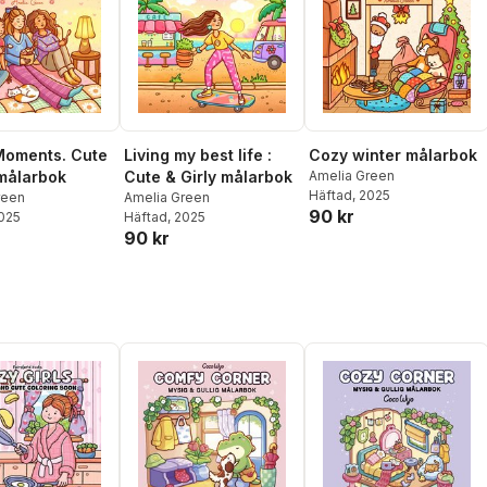
Moments. Cute
Living my best life :
Cozy winter målarbok
 målarbok
Cute & Girly målarbok
Amelia Green
Häftad
, 2025
reen
Amelia Green
90 kr
2025
Häftad
, 2025
90 kr