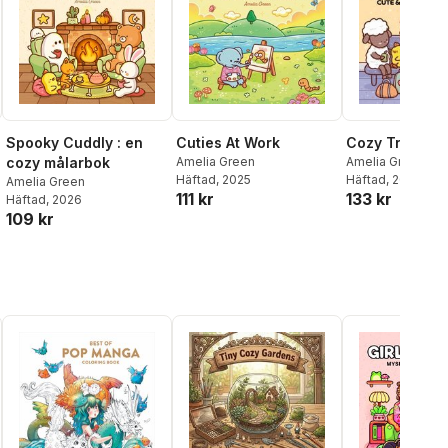
Spooky Cuddly : en
Cuties At Work
Cozy Travel
cozy målarbok
Amelia Green
Amelia Green
Häftad
, 2025
Häftad
, 2026
Amelia Green
111 kr
133 kr
Häftad
, 2026
109 kr