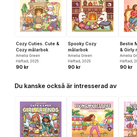
Cozy Cuties. Cute &
Spooky Cozy
Bestie 
Cozy målarbok
målarbok
& Girly
Amelia Green
Amelia Green
Amelia G
Häftad
, 2025
Häftad
, 2025
Häftad
, 
90 kr
90 kr
90 kr
Hoppa över listan
Du kanske också är intresserad av