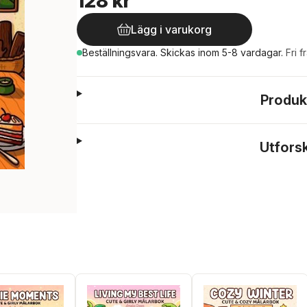
128 kr
Lägg i varukorg
Beställningsvara.
Skickas
inom 5-8 vardagar
.
Fri f
Produk
Utfors