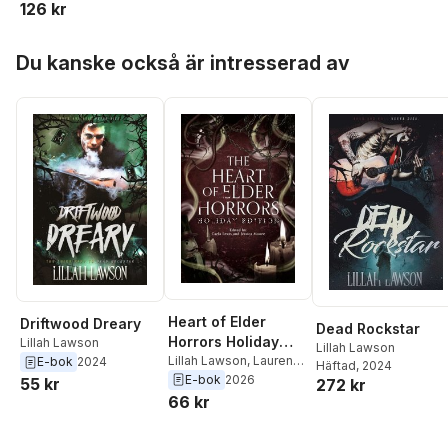
126 kr
Hoppa över listan
Du kanske också är intresserad av
Heart of Elder
Driftwood Dreary
Dead Rockstar
Horrors Holiday
Lillah Lawson
Lillah Lawson
Edition
Lillah Lawson
,
Lauren
E-bok
2024
Häftad
, 2024
Emily Whalen
,
Jessica
E-bok
2026
55 kr
272 kr
Cranberry
,
C. Vonzale
66 kr
Lewis