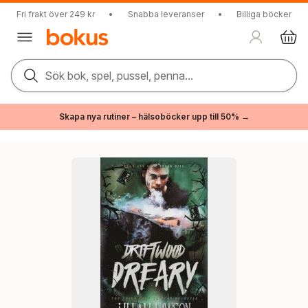
Fri frakt över 249 kr
•
Snabba leveranser
•
Billiga böcker
Sök bok, spel, pussel, penna...
Skapa nya rutiner – hälsoböcker upp till 50% →