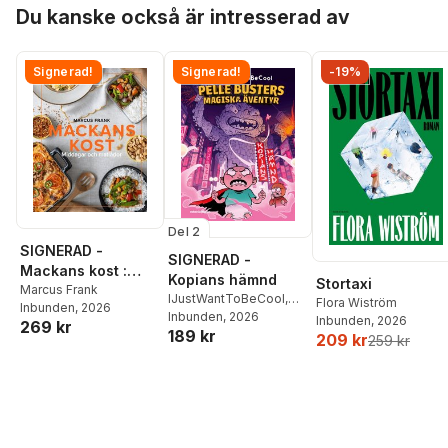
Hoppa över listan
Du kanske också är intresserad av
Signerad!
Signerad!
-19%
Del 2
SIGNERAD -
SIGNERAD -
Mackans kost :
Kopians hämnd
Stortaxi
Middagar och
Marcus Frank
IJustWantToBeCool
,
Flora Wiström
Inbunden
, 2026
matlådor
Joel Adolphson
Inbunden
, 2026
,
Emil
Inbunden
, 2026
269 kr
189 kr
Ejdemo Beer
,
Victor
209 kr
259 kr
Beer