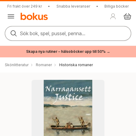
Fri frakt över 249 kr
•
Snabba leveranser
•
Billiga böcker
Sök bok, spel, pussel, penna...
Skapa nya rutiner – hälsoböcker upp till 50% →
Skönlitteratur
Romaner
Historiska romaner