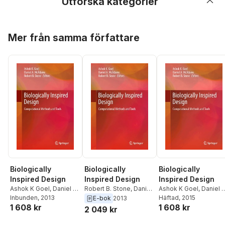
Utforska kategorier
Hoppa över listan
Mer från samma författare
Biologically
Biologically
Biologically
Inspired Design
Inspired Design
Inspired Design
Ashok K Goel
,
Daniel A
Ashok K Goel
,
Daniel 
Robert B. Stone
,
Daniel
McAdams
Inbunden
, 2013
,
Robert B.
McAdams
Häftad
, 2015
,
Robert B.
A McAdams
,
Ashok K
E-bok
2013
1 608 kr
1 608 kr
Stone
Stone
Goel
2 049 kr