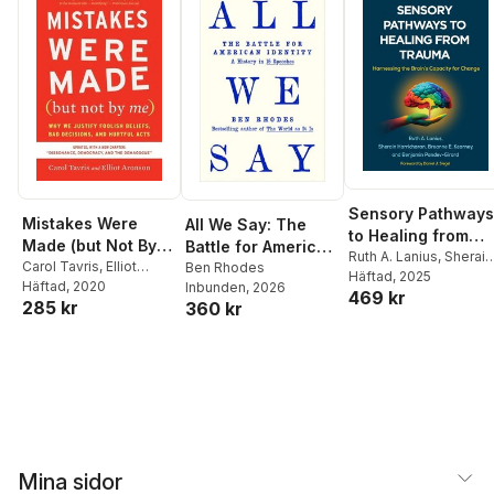
Sensory Pathways
Mistakes Were
All We Say: The
to Healing from
Made (but Not By
Battle for American
Trauma
Ruth A. Lanius
,
Sherain
Me) Third Edition
Carol Tavris
,
Elliot
Identity: A History
Ben Rhodes
Harricharan
Häftad
, 2025
,
Breanne E
Aronson
Häftad
, 2020
Inbunden
, 2026
in 15 Speeches
469 kr
Kearney
,
Benjamin
285 kr
360 kr
Pandev-Girard
Mina sidor