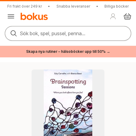
Fri frakt över 249 kr
•
Snabba leveranser
•
Billiga böcker
Sök bok, spel, pussel, penna...
Skapa nya rutiner – hälsoböcker upp till 50% →