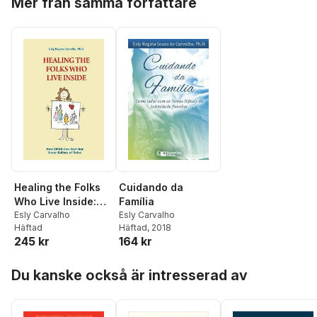
Mer från samma författare
Healing the Folks
Cuidando da
Who Live Inside:
Família
How EMDR Can
Esly Carvalho
Esly Carvalho
Häftad
Häftad
, 2018
Heal Our Inner
245 kr
164 kr
Gallery of Roles
Hoppa över listan
Du kanske också är intresserad av