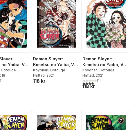
Demon Slayer:
Demon Slayer:
layer:
Kimetsu no Yaiba, Vol.
Kimetsu no Yaiba, Vol.
 no Yaiba, Vol.
22
Koyoharu Gotouge
23
Koyoharu Gotouge
 Gotouge
Häftad
, 2021
Häftad
, 2021
2018
118 kr
(
1
)
2
)
4,0
utav 5 stjärnor. Totalt ant
stjärnor. Totalt antal röster:
118 kr