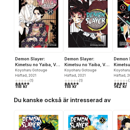
Demon Slayer:
Demon Slayer:
Demon S
Kimetsu no Yaiba, Vol.
Kimetsu no Yaiba, Vol.
Kimetsu
20
Koyoharu Gotouge
21
Koyoharu Gotouge
1
Koyoharu
Häftad
, 2021
Häftad
, 2021
Häftad
, 
(
1
)
(
1
)
(
5,0
utav 5 stjärnor. Totalt antal röster:
5,0
utav 5 stjärnor. Totalt antal röster:
4,5
utav 5 
118 kr
118 kr
142 kr
Hoppa över listan
Du kanske också är intresserad av