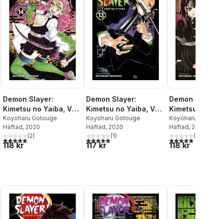
Demon Slayer:
Demon Slayer:
Demon Slayer
Kimetsu no Yaiba, Vol.
Kimetsu no Yaiba, Vol.
Kimetsu no Yai
14
Koyoharu Gotouge
13
Koyoharu Gotouge
18
Koyoharu Gotou
Häftad
, 2020
Häftad
, 2020
Häftad
, 2020
(
2
)
(
1
)
(
3
)
al röster:
5,0
utav 5 stjärnor. Totalt antal röster:
5,0
utav 5 stjärnor. Totalt antal röster:
5,0
utav 5 stjärnor.
118 kr
117 kr
118 kr