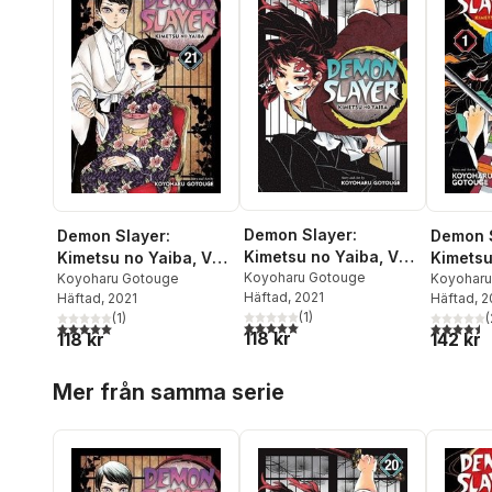
Demon Slayer:
Demon Slayer:
Demon S
Kimetsu no Yaiba, Vol.
Kimetsu no Yaiba, Vol.
Kimetsu
20
Koyoharu Gotouge
21
Koyoharu Gotouge
1
Koyoharu
Häftad
, 2021
Häftad
, 2021
Häftad
, 
(
1
)
(
1
)
(
5,0
utav 5 stjärnor. Totalt antal röster:
5,0
utav 5 stjärnor. Totalt antal röster:
4,5
utav 5 
118 kr
118 kr
142 kr
Hoppa över listan
Mer från samma serie