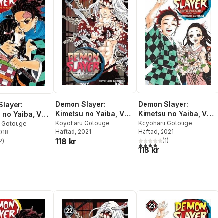
Demon Slayer:
Demon Slayer:
layer:
Kimetsu no Yaiba, Vol.
Kimetsu no Yaiba, Vol.
 no Yaiba, Vol.
22
Koyoharu Gotouge
23
Koyoharu Gotouge
 Gotouge
Häftad
, 2021
Häftad
, 2021
2018
118 kr
(
1
)
2
)
4,0
utav 5 stjärnor. Totalt ant
stjärnor. Totalt antal röster:
118 kr