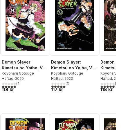
Demon Slayer:
Demon Slayer:
Demon Slayer
Kimetsu no Yaiba, Vol.
Kimetsu no Yaiba, Vol.
Kimetsu no Yai
14
Koyoharu Gotouge
13
Koyoharu Gotouge
18
Koyoharu Gotou
Häftad
, 2020
Häftad
, 2020
Häftad
, 2020
(
2
)
(
1
)
(
3
)
al röster:
5,0
utav 5 stjärnor. Totalt antal röster:
5,0
utav 5 stjärnor. Totalt antal röster:
5,0
utav 5 stjärnor.
118 kr
117 kr
118 kr