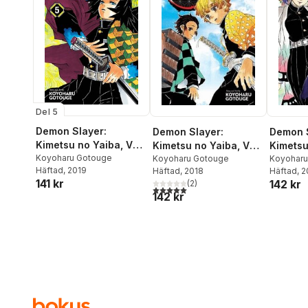
Del 5
Demon Slayer:
Demon Slayer:
Demon S
Kimetsu no Yaiba, Vol.
Kimetsu no Yaiba, Vol.
Kimetsu
5
Koyoharu Gotouge
3
Koyoharu Gotouge
6
Koyoharu
Häftad
, 2019
Häftad
, 2018
Häftad
, 
141 kr
142 kr
(
2
)
5,0
utav 5 stjärnor. Totalt antal röster:
142 kr