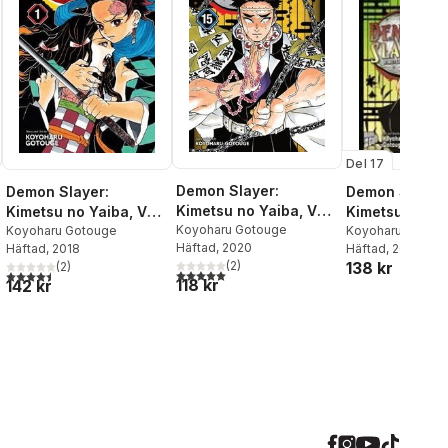
Del 17
Demon Slayer:
Demon Slayer
Demon Slayer:
Kimetsu no Yaiba, Vol.
Kimetsu no Ya
Kimetsu no Yaiba, Vol.
15
Koyoharu Gotouge
Koyoharu Gotou
1
Koyoharu Gotouge
Häftad
, 2020
Häftad
, 2022
Häftad
, 2018
138 kr
(
2
)
(
2
)
5,0
utav 5 stjärnor. Totalt antal röster:
4,5
utav 5 stjärnor. Totalt antal röster:
118 kr
142 kr