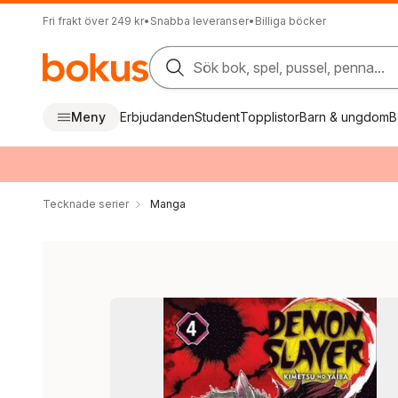
Fri frakt över 249 kr
•
Snabba leveranser
•
Billiga böcker
Sök bok, spel, pussel, penna...
Meny
Erbjudanden
Student
Topplistor
Barn & ungdom
B
Tecknade serier
Manga