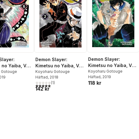
Demon Slayer:
layer:
Demon Slayer:
Kimetsu no Yaiba, Vol.
 no Yaiba, Vol.
Kimetsu no Yaiba, Vol.
7
Koyoharu Gotouge
 Gotouge
2
Koyoharu Gotouge
Häftad
, 2019
2019
Häftad
, 2018
118 kr
(
1
)
5,0
utav 5 stjärnor. Totalt antal röster:
142 kr