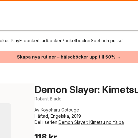
okus Play
E-böcker
Ljudböcker
Pocketböcker
Spel och pussel
Skapa nya rutiner – hälsoböcker upp till 50% →
Demon Slayer: Kimetsu 
Robust Blade
Av
Koyoharu Gotouge
Häftad, Engelska, 2019
Del i serien
Demon Slayer: Kimetsu no Yaiba
118 kr