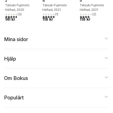
2
4
5
Tatsuki Fujimoto
Tatsuki Fujimoto
Tatsuki Fujimoto
Häftad
, 2020
Häftad
, 2021
Häftad
, 2021
(
3
)
(
1
)
(
2
)
4,7
utav 5 stjärnor. Totalt antal röster:
5,0
utav 5 stjärnor. Totalt antal röster:
4,0
utav 5 stjärnor. Tota
141 kr
118 kr
118 kr
Mina sidor
Hjälp
Om Bokus
Populärt