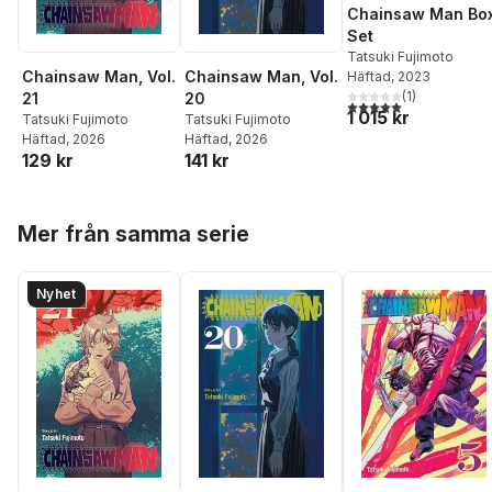
Chainsaw Man Bo
Set
Tatsuki Fujimoto
Chainsaw Man, Vol.
Chainsaw Man, Vol.
Häftad
, 2023
(
1
)
21
20
5,0
utav 5 stjärnor. Tota
1 015 kr
Tatsuki Fujimoto
Tatsuki Fujimoto
Häftad
, 2026
Häftad
, 2026
129 kr
141 kr
Hoppa över listan
Mer från samma serie
Nyhet