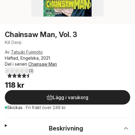
Chainsaw Man, Vol. 3
Kill Denji
Av
Tatsuki Fujimoto
Häftad, Engelska, 2021
Del i serien
Chainsaw Man
(
2
)
4,5
utav 5 stjärnor. Totalt antal röster:
118 kr
Lägg i varukorg
Skickas
.
Fri frakt över 249 kr.
Beskrivning