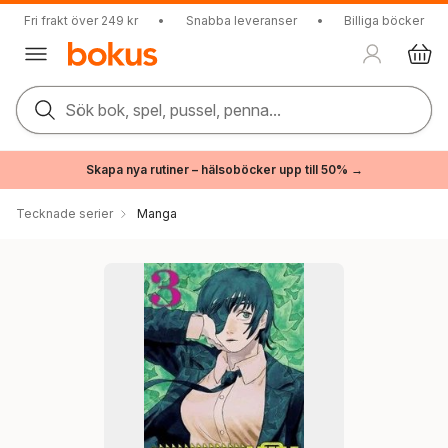
Fri frakt över 249 kr
•
Snabba leveranser
•
Billiga böcker
Sök bok, spel, pussel, penna...
Skapa nya rutiner – hälsoböcker upp till 50% →
Tecknade serier
Manga