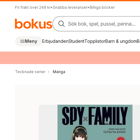
Fri frakt över 249 kr
•
Snabba leveranser
•
Billiga böcker
Sök bok, spel, pussel, penna...
Meny
Erbjudanden
Student
Topplistor
Barn & ungdom
B
Tecknade serier
Manga