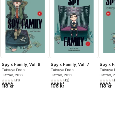
Spy x Family, Vol. 8
Spy x Family, Vol. 7
Spy x Family, V
Tatsuya Endo
Tatsuya Endo
Tatsuya Endo
Häftad
, 2022
Häftad
, 2022
Häftad
, 2023
(
1
)
(
2
)
(
1
)
4,0
utav 5 stjärnor. Totalt antal röster:
4,5
utav 5 stjärnor. Totalt antal röster:
4,0
utav 5 stjärnor
al röster:
118 kr
106 kr
118 kr