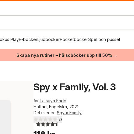
okus Play
E-böcker
Ljudböcker
Pocketböcker
Spel och pussel
Skapa nya rutiner – hälsoböcker upp till 50% →
Spy x Family, Vol. 3
Av
Tatsuya Endo
Häftad, Engelska, 2021
Del i serien
Spy x Family
(
2
)
4,5
utav 5 stjärnor. Totalt antal röster: