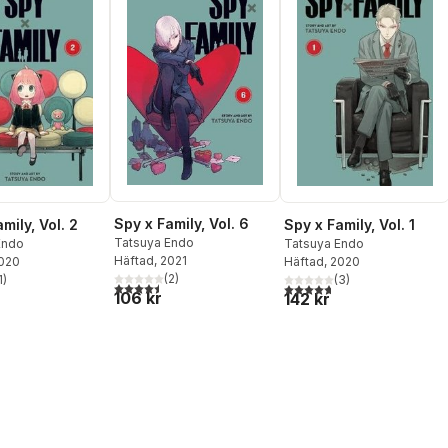
Spy x Family, Vol. 6
mily, Vol. 2
Spy x Family, Vol. 1
Tatsuya Endo
Endo
Tatsuya Endo
Häftad
, 2021
2020
Häftad
, 2020
(
2
)
1
)
(
3
)
4,5
utav 5 stjärnor. Totalt antal röster:
stjärnor. Totalt antal röster:
4,7
utav 5 stjärnor. Totalt ant
106 kr
142 kr