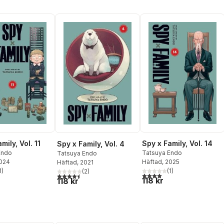
mily, Vol. 11
Spy x Family, Vol. 14
Spy x Family, Vol. 4
Endo
Tatsuya Endo
Tatsuya Endo
2024
Häftad
, 2025
Häftad
, 2021
1
)
(
1
)
(
2
)
stjärnor. Totalt antal röster:
4,0
utav 5 stjärnor. Totalt ant
4,5
utav 5 stjärnor. Totalt antal röster:
118 kr
118 kr