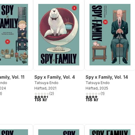
mily, Vol. 11
Spy x Family, Vol. 14
Spy x Family, Vol. 4
Endo
Tatsuya Endo
Tatsuya Endo
2024
Häftad
, 2025
Häftad
, 2021
1
)
(
1
)
(
2
)
stjärnor. Totalt antal röster:
4,0
utav 5 stjärnor. Totalt ant
4,5
utav 5 stjärnor. Totalt antal röster:
118 kr
118 kr