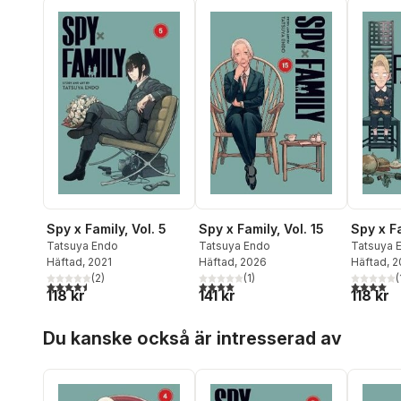
Spy x Family, Vol. 15
Spy x Fa
Spy x Family, Vol. 5
Tatsuya Endo
Tatsuya 
Tatsuya Endo
Häftad
, 2026
Häftad
, 
Häftad
, 2021
(
1
)
(
(
2
)
4,0
utav 5 stjärnor. Totalt antal röster:
4,0
utav 5 
4,5
utav 5 stjärnor. Totalt antal röster:
141 kr
118 kr
118 kr
Hoppa över listan
Du kanske också är intresserad av