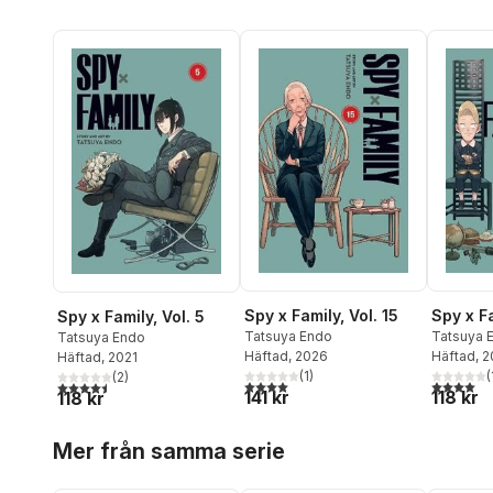
Spy x Family, Vol. 15
Spy x Fa
Spy x Family, Vol. 5
Tatsuya Endo
Tatsuya 
Tatsuya Endo
Häftad
, 2026
Häftad
, 
Häftad
, 2021
(
1
)
(
(
2
)
4,0
utav 5 stjärnor. Totalt antal röster:
4,0
utav 5 
4,5
utav 5 stjärnor. Totalt antal röster:
141 kr
118 kr
118 kr
Hoppa över listan
Mer från samma serie