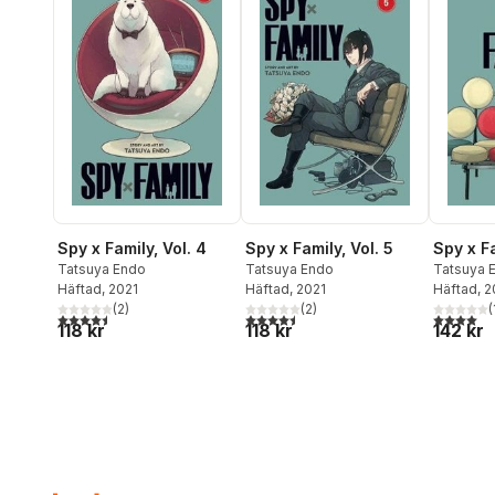
Spy x Family, Vol. 4
Spy x Family, Vol. 5
Spy x Fa
Tatsuya Endo
Tatsuya Endo
Tatsuya 
Häftad
, 2021
Häftad
, 2021
Häftad
, 
(
2
)
(
2
)
(
4,5
utav 5 stjärnor. Totalt antal röster:
4,5
utav 5 stjärnor. Totalt antal röster:
4,0
utav 5 
118 kr
118 kr
142 kr