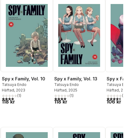
Spy x Family, Vol. 10
Spy x Family, V
Spy x Family, Vol. 13
Tatsuya Endo
Tatsuya Endo
Tatsuya Endo
Häftad
, 2023
Häftad
, 2021
Häftad
, 2025
(
1
)
(
2
)
(
1
)
al röster:
4,0
utav 5 stjärnor. Totalt antal röster:
4,5
utav 5 stjärnor.
4,0
utav 5 stjärnor. Totalt antal röster:
118 kr
106 kr
118 kr