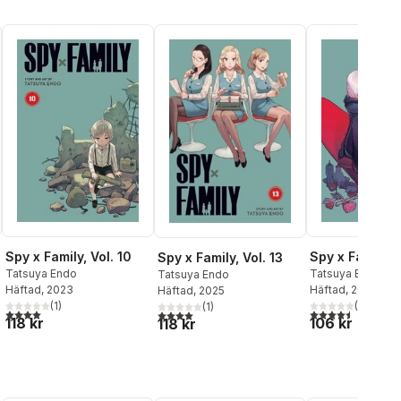
Spy x Family, Vol. 10
Spy x Family, V
Spy x Family, Vol. 13
Tatsuya Endo
Tatsuya Endo
Tatsuya Endo
Häftad
, 2023
Häftad
, 2021
Häftad
, 2025
(
1
)
(
2
)
(
1
)
al röster:
4,0
utav 5 stjärnor. Totalt antal röster:
4,5
utav 5 stjärnor.
4,0
utav 5 stjärnor. Totalt antal röster:
118 kr
106 kr
118 kr