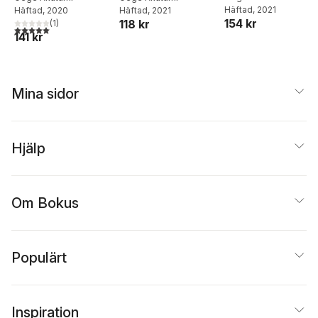
Häftad
, 2021
Häftad
, 2020
Häftad
, 2021
154 kr
118 kr
(
1
)
5,0
utav 5 stjärnor. Totalt antal röster:
141 kr
Mina sidor
Hjälp
Om Bokus
Populärt
Inspiration