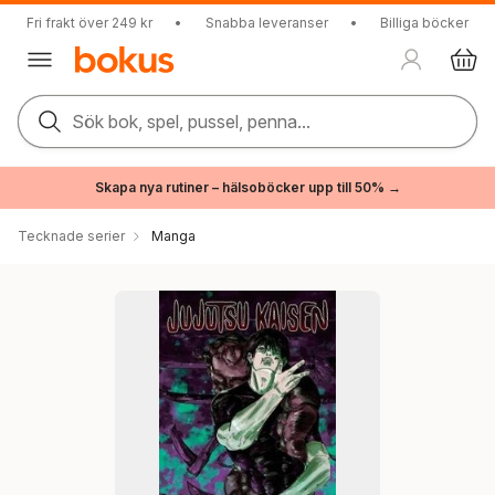
Fri frakt över 249 kr
•
Snabba leveranser
•
Billiga böcker
Sök bok, spel, pussel, penna...
Skapa nya rutiner – hälsoböcker upp till 50% →
Tecknade serier
Manga