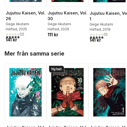
Jujutsu Kaisen, Vol.
Jujutsu Kaisen, Vol.
Jujutsu Kaisen, Vo
26
30
1
Gege Akutami
Gege Akutami
Gege Akutami
Häftad
, 2025
Häftad
, 2026
Häftad
, 2019
111 kr
(
2
)
(
1
)
5,0
utav 5 stjärnor. Totalt antal röster:
5,0
utav 5 stjärnor. Tota
141 kr
141 kr
Hoppa över listan
Mer från samma serie
Nyhet