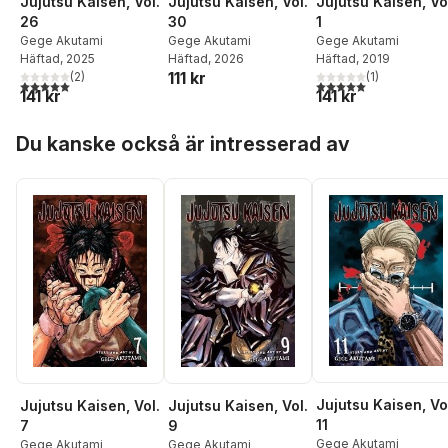
Jujutsu Kaisen, Vol.
Jujutsu Kaisen, Vol.
Jujutsu Kaisen, Vo
26
30
1
Gege Akutami
Gege Akutami
Gege Akutami
Häftad
, 2025
Häftad
, 2026
Häftad
, 2019
111 kr
(
2
)
(
1
)
5,0
utav 5 stjärnor. Totalt antal röster:
5,0
utav 5 stjärnor. Tota
141 kr
141 kr
Hoppa över listan
Du kanske också är intresserad av
Jujutsu Kaisen, Vo
Jujutsu Kaisen, Vol.
Jujutsu Kaisen, Vol.
11
7
9
Gege Akutami
Gege Akutami
Gege Akutami