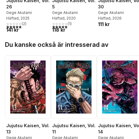
Jujutsu Kaisen, Vol.
Jujutsu Kaisen, Vo
Jujutsu Kaisen, Vol.
26
30
5
Gege Akutami
Gege Akutami
Gege Akutami
Häftad
, 2025
Häftad
, 2026
Häftad
, 2020
111 kr
(
2
)
(
1
)
5,0
utav 5 stjärnor. Totalt antal röster:
5,0
utav 5 stjärnor. Totalt antal röster:
141 kr
118 kr
Hoppa över listan
Du kanske också är intresserad av
Jujutsu Kaisen, Vol.
Jujutsu Kaisen, Vol.
Jujutsu Kaisen, Vo
13
11
14
Gege Akutami
Gege Akutami
Gege Akutami