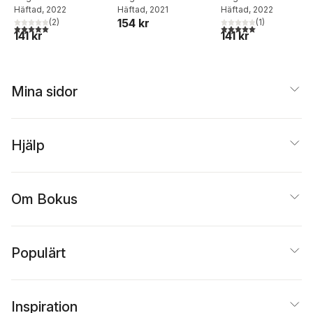
Häftad
, 2022
Häftad
, 2021
Häftad
, 2022
154 kr
(
2
)
(
1
)
5,0
utav 5 stjärnor. Totalt antal röster:
5,0
utav 5 stjärnor. Tota
141 kr
141 kr
Mina sidor
Hjälp
Om Bokus
Populärt
Inspiration