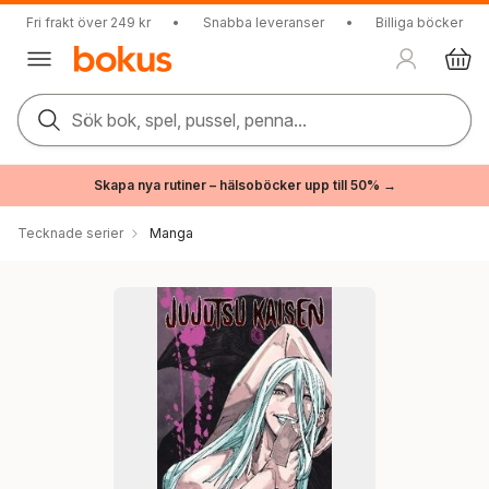
Fri frakt över 249 kr
•
Snabba leveranser
•
Billiga böcker
Sök bok, spel, pussel, penna...
Skapa nya rutiner – hälsoböcker upp till 50% →
Tecknade serier
Manga