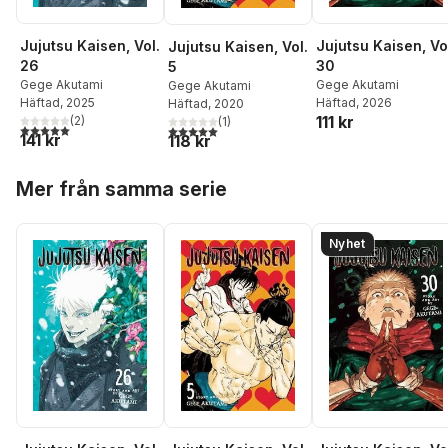
Jujutsu Kaisen, Vol.
Jujutsu Kaisen, Vo
Jujutsu Kaisen, Vol.
26
30
5
Gege Akutami
Gege Akutami
Gege Akutami
Häftad
, 2025
Häftad
, 2026
Häftad
, 2020
111 kr
(
2
)
(
1
)
5,0
utav 5 stjärnor. Totalt antal röster:
5,0
utav 5 stjärnor. Totalt antal röster:
141 kr
118 kr
Hoppa över listan
Mer från samma serie
Nyhet