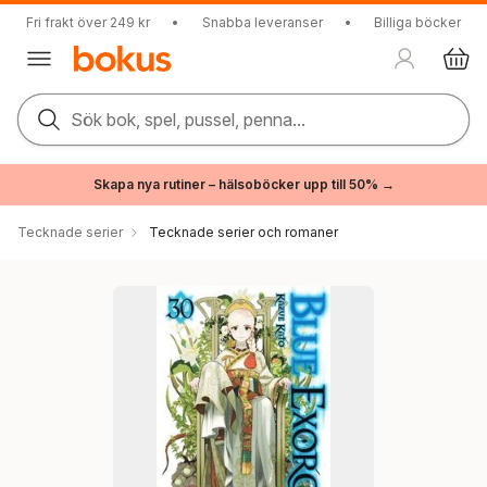
Fri frakt över 249 kr
•
Snabba leveranser
•
Billiga böcker
Sök bok, spel, pussel, penna...
Skapa nya rutiner – hälsoböcker upp till 50% →
Tecknade serier
Tecknade serier och romaner