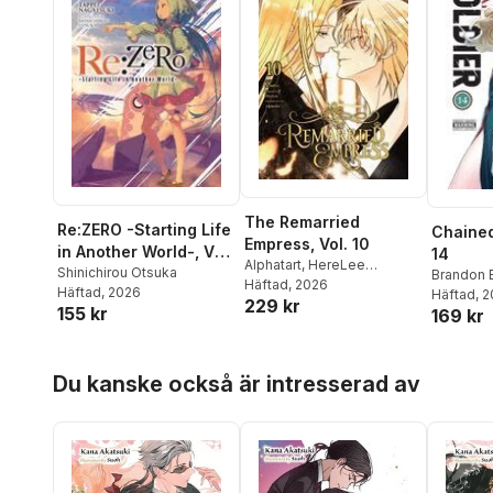
The Remarried
Re:ZERO -Starting Life
Chained
Empress, Vol. 10
in Another World-, Vol.
14
Alphatart
,
HereLee
29 (light novel)
Shinichirou Otsuka
Brandon 
HereLee
Häftad
, 2026
,
Shirley Chen
,
Häftad
, 2026
Dashiell
Häftad
, 
,
229 kr
SUMPUL
155 kr
169 kr
Hoppa över listan
Du kanske också är intresserad av