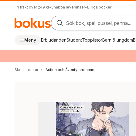
Fri frakt över 249 kr
•
Snabba leveranser
•
Billiga böcker
Sök bok, spel, pussel, penna...
Meny
Erbjudanden
Student
Topplistor
Barn & ungdom
B
Skönlitteratur
Action och Äventyrsromaner