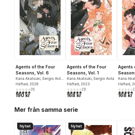
Agents of the Four
Agents of the Four
Agents 
Seasons, Vol. 6
Seasons, Vol. 1
Seasons
Kana Akatsuki
,
Sergio Avila
,
Kana Akatsuki
,
Sergio Avila
Kana Aka
Suoh
Häftad
, 2026
Häftad
, 2023
Häftad
, 
(
1
)
(
1
)
(
5,0
utav 5 stjärnor. Totalt antal röster:
5,0
utav 5 stjärnor. Totalt antal röster:
5,0
utav 5 
190 kr
168 kr
168 kr
Hoppa över listan
Mer från samma serie
Nyhet
Nyhet