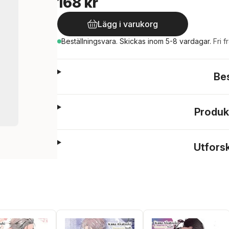
168 kr
Lägg i varukorg
Beställningsvara.
Skickas
inom 5-8 vardagar
.
Fri f
Be
Produk
Utfors