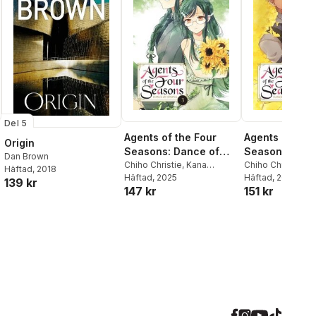
Del 5
Agents of the Four
Agents of the 
Origin
Seasons: Dance of
Seasons: Dan
Dan Brown
Spring, Vol. 3
Chiho Christie
,
Kana
Spring, Vol. 4
Chiho Christie
,
K
Häftad
, 2018
Akatsuki
Häftad
, 2025
,
Nappa
Akatsuki
Häftad
, 2026
,
Nappa
139 kr
147 kr
151 kr
Komatsuda
,
Sergio Avila
,
Komatsuda
,
Sergi
al röster:
Suoh
Suoh