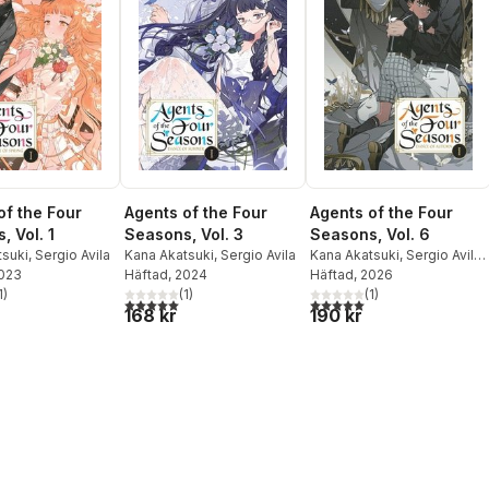
of the Four
Agents of the Four
Agents of the Four
, Vol. 1
Seasons, Vol. 3
Seasons, Vol. 6
tsuki
,
Sergio Avila
Kana Akatsuki
,
Sergio Avila
Kana Akatsuki
,
Sergio Avila
,
2023
Häftad
, 2024
Suoh
Häftad
, 2026
1
)
(
1
)
(
1
)
stjärnor. Totalt antal röster:
5,0
utav 5 stjärnor. Totalt antal röster:
5,0
utav 5 stjärnor. Totalt ant
168 kr
190 kr