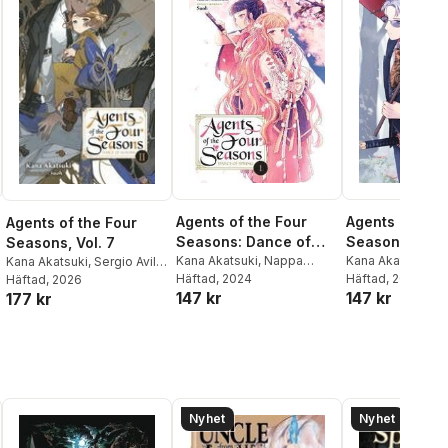
Agents of the Four
Agents of the 
Agents of the Four
Seasons: Dance of
Seasons: Dan
Seasons, Vol. 7
Spring, Vol. 1
Kana Akatsuki
,
Nappa
Spring, Vol. 2
Kana Akatsuki
,
N
Kana Akatsuki
,
Sergio Avila
,
Komatsuda
Häftad
, 2024
,
Sergio Avila
,
Komatsuda
Häftad
, 2025
,
Sergi
Suoh
Häftad
, 2026
147 kr
147 kr
177 kr
Suoh
Suoh
al röster:
Nyhet
Nyhet