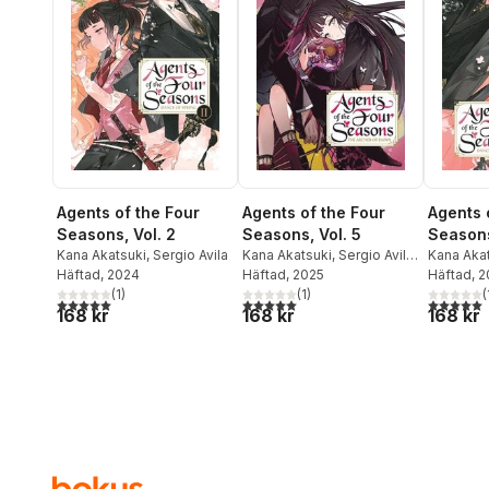
Agents of the Four
Agents of the Four
Agents 
Seasons, Vol. 2
Seasons, Vol. 5
Seasons
Kana Akatsuki
,
Sergio Avila
Kana Akatsuki
,
Sergio Avila
,
Kana Aka
Häftad
, 2024
Suoh
Häftad
, 2025
Häftad
, 
(
1
)
(
1
)
(
5,0
utav 5 stjärnor. Totalt antal röster:
5,0
utav 5 stjärnor. Totalt antal röster:
5,0
utav 5 
168 kr
168 kr
168 kr