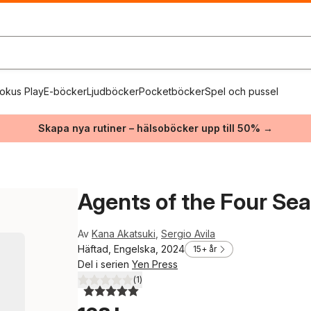
okus Play
E-böcker
Ljudböcker
Pocketböcker
Spel och pussel
Skapa nya rutiner – hälsoböcker upp till 50% →
Agents of the Four Sea
Av
Kana Akatsuki
,
Sergio Avila
Häftad, Engelska, 2024
15+ år
Del i serien
Yen Press
(
1
)
5,0
utav 5 stjärnor. Totalt antal röster: