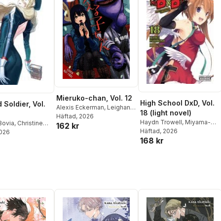
Mieruko-chan, Vol. 12
High School DxD, Vol.
 Soldier, Vol.
Alexis Eckerman
,
Leighann
18 (light novel)
Harvey
Häftad
, 2026
,
Tomoki Izumi
Haydn Trowell
,
Miyama-
Bovia
,
Christine
162 kr
Zero Miyama-Zero
Häftad
, 2026
2026
Yohei Takemura
168 kr