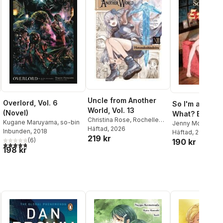
Uncle from Another
Overlord, Vol. 6
So I'm a Spide
World, Vol. 13
(Novel)
What? Ex, Vol. 
Christina Rose
,
Rochelle
Kugane Maruyama
,
so-bin
novel)
Jenny McKeon 
Gancio
Häftad
, 2026
Inbunden
, 2018
Tsukasa Kiryu
Häftad
, 2026
219 kr
(
6
)
190 kr
4,8
utav 5 stjärnor. Totalt antal röster:
198 kr