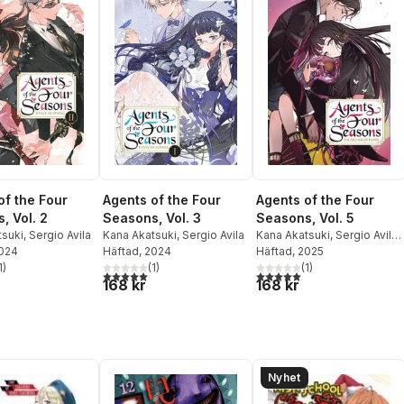
of the Four
Agents of the Four
Agents of the Four
, Vol. 2
Seasons, Vol. 3
Seasons, Vol. 5
tsuki
,
Sergio Avila
Kana Akatsuki
,
Sergio Avila
Kana Akatsuki
,
Sergio Avila
,
2024
Häftad
, 2024
Suoh
Häftad
, 2025
1
)
(
1
)
(
1
)
stjärnor. Totalt antal röster:
5,0
utav 5 stjärnor. Totalt antal röster:
5,0
utav 5 stjärnor. Totalt ant
168 kr
168 kr
Nyhet