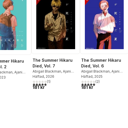
The Summer Hikaru
The Summer Hikaru
mmer Hikaru
Died, Vol. 7
Died, Vol. 6
l. 2
Abigail Blackman
,
Ajani
Abigail Blackman
,
Ajani
Blackman
,
Ajani
Oloye
Häftad
,
, 2026
Mokumokuren
Oloye
Häftad
,
, 2025
Mokumokuren
2023
okumokuren
Mokumokuren
(
1
)
Mokumokuren
(
2
)
uren
5,0
utav 5 stjärnor. Totalt antal röster:
5,0
utav 5 stjärnor. Totalt ant
181 kr
181 kr