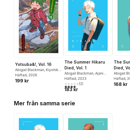
The Summer Hikaru
The Su
Yotsuba&!, Vol. 16
Died, Vol. 1
Died, Vo
Abigail Blackman
,
Kiyohiko
Abigail Blackman
,
Ajani
Abigail 
Azuma
Häftad
,
, 2026
Stephen Paul
Oloye
Häftad
,
, 2023
Mokumokuren
Oloye
Häftad
,
, 
M
199 kr
168 kr
Mokumokuren
(
2
)
Mokumok
4,0
utav 5 stjärnor. Totalt antal röster:
183 kr
Hoppa över listan
Mer från samma serie