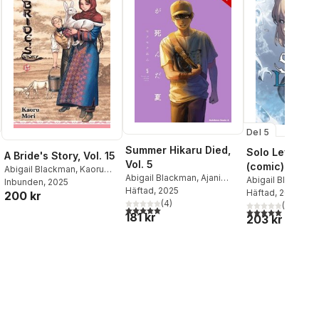
Del 5
Summer Hikaru Died,
Solo Leveling,
A Bride's Story, Vol. 15
Vol. 5
(comic)
Abigail Blackman
,
Kaoru
Abigail Blackman
,
Ajani
Abigail Blackman
Mori
Inbunden
,
William Flanagan
, 2025
Oloye
Häftad
,
, 2025
Mokumokuren
Chugong
Häftad
, 2022
,
DUBU(
200 kr
Mokumokuren
(
4
)
STUDIO)
(
,
1
Hye Yo
)
al röster:
5,0
utav 5 stjärnor. Totalt antal röster:
5,0
utav 5 stjärnor.
181 kr
203 kr
Torres