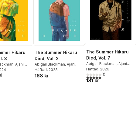
The Summer Hikaru
mmer Hikaru
The Summer Hikaru
Died, Vol. 7
l. 3
Died, Vol. 2
Abigail Blackman
,
Ajani
Blackman
,
Ajani
Abigail Blackman
,
Ajani
Oloye
Häftad
,
, 2026
Mokumokuren
2024
okumokuren
Oloye
Häftad
,
, 2023
Mokumokuren
Mokumokuren
(
1
)
168 kr
uren
1
)
Mokumokuren
5,0
utav 5 stjärnor. Totalt ant
stjärnor. Totalt antal röster:
181 kr