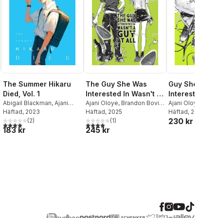
The Guy She Was
The Summer Hikaru
Guy She Was
Interested In Wasn't a
Died, Vol. 1
Interested In 
Guy at All, Vol. 3
Ajani Oloye
,
Brandon Bovia
,
Abigail Blackman
,
Ajani
Guy at All, Vol.
Ajani Oloye
,
Bran
Sumiko Arai
Häftad
, 2025
Oloye
Häftad
,
, 2023
Mokumokuren
Sumiko Arai
Häftad
, 2025
230 kr
(
1
)
Mokumokuren
(
2
)
al röster:
4,0
utav 5 stjärnor. Totalt antal röster:
4,0
utav 5 stjärnor. Totalt antal röster:
245 kr
183 kr