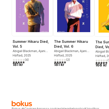
Summer Hikaru Died,
The Summer Hikaru
The Su
Vol. 5
Died, Vol. 6
Died, Vo
Abigail Blackman
,
Ajani
Abigail Blackman
,
Ajani
Abigail 
Oloye
Häftad
,
, 2025
Mokumokuren
Oloye
Häftad
,
, 2025
Mokumokuren
Oloye
Häftad
,
, 
M
Mokumokuren
(
4
)
Mokumokuren
(
2
)
Mokumok
(
5,0
utav 5 stjärnor. Totalt antal röster:
5,0
utav 5 stjärnor. Totalt antal röster:
5,0
utav 5 
181 kr
181 kr
168 kr
Bokus
@
Cookies
Anpassa cookies
Integritetspolicy
Köpvillkor