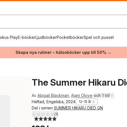
okus Play
E-böcker
Ljudböcker
Pocketböcker
Spel och pussel
Skapa nya rutiner – hälsoböcker upp till 50% →
The Summer Hikaru Die
Av
Abigail Blackman
,
Ajani Oloye
och 1 till
Häftad, Engelska, 2024
12-15 år
Del i serien
SUMMER HIKARU DIED GN
(
1
)
5,0
utav 5 stjärnor. Totalt antal röster: