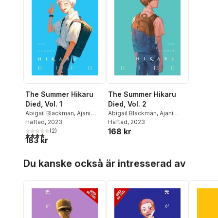
The Summer Hikaru
The Summer Hikaru
Died, Vol. 1
Died, Vol. 2
Abigail Blackman
,
Ajani
Abigail Blackman
,
Ajani
Oloye
Häftad
,
, 2023
Mokumokuren
Oloye
Häftad
,
, 2023
Mokumokuren
168 kr
Mokumokuren
(
2
)
Mokumokuren
4,0
utav 5 stjärnor. Totalt antal röster:
183 kr
Hoppa över listan
Du kanske också är intresserad av