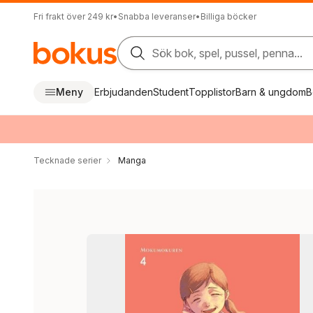
Fri frakt över 249 kr
•
Snabba leveranser
•
Billiga böcker
Sök bok, spel, pussel, penna...
Meny
Erbjudanden
Student
Topplistor
Barn & ungdom
B
Tecknade serier
Manga