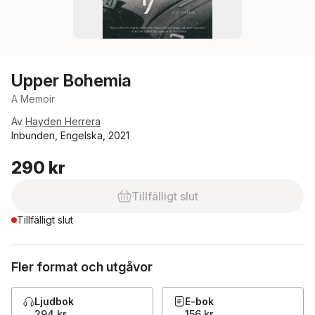
Upper Bohemia
A Memoir
Av
Hayden Herrera
Inbunden, Engelska, 2021
290 kr
Tillfälligt slut
Tillfälligt slut
Fler format och utgåvor
Ljudbok
E-bok
294 kr
156 kr