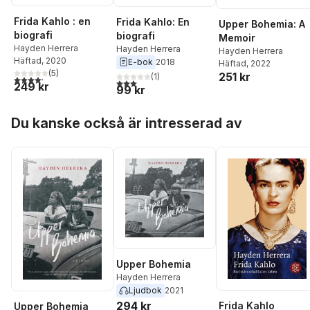
Frida Kahlo : en
Frida Kahlo: En
Upper Bohemia: A
biografi
biografi
Memoir
Hayden Herrera
Hayden Herrera
Hayden Herrera
Häftad
, 2020
E-bok
2018
Häftad
, 2022
(
5
)
251 kr
(
1
)
4,2
utav 5 stjärnor. Totalt antal röster:
3,0
utav 5 stjärnor. Totalt antal röster:
249 kr
99 kr
Hoppa över listan
Du kanske också är intresserad av
Upper Bohemia
Hayden Herrera
Ljudbok
2021
294 kr
Frida Kahlo
Upper Bohemia