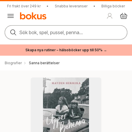
Fri frakt över 249 kr
•
Snabba leveranser
•
Billiga böcker
Sök bok, spel, pussel, penna...
Skapa nya rutiner – hälsoböcker upp till 50% →
Biografier
Sanna berättelser