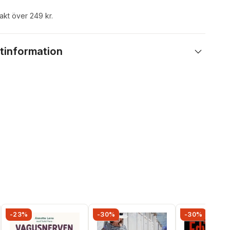
rakt över 249 kr.
tinformation
-23%
-30%
-30%