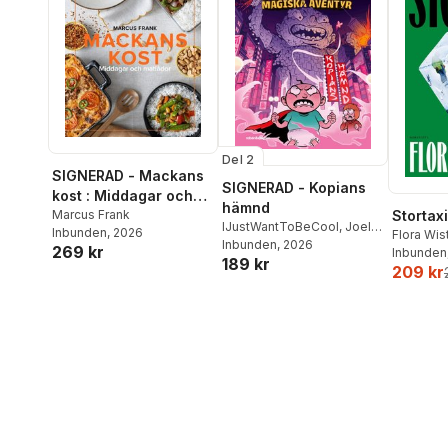
Del 2
SIGNERAD - Mackans
SIGNERAD - Kopians
kost : Middagar och
hämnd
matlådor
Marcus Frank
Stortaxi
IJustWantToBeCool
,
Joel
Inbunden
, 2026
Flora Wi
Adolphson
Inbunden
, 2026
,
Emil Ejdemo
269 kr
Inbunden
189 kr
Beer
,
Victor Beer
209 kr