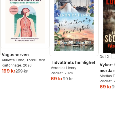
Vagusnerven
Del 2
Annette Løno
,
Torkil Færø
Tidvattnets hemlighet
Vykort från en
Kartonnage
, 2026
Veronica Henry
mördare
199 kr
259 kr
Pocket
, 2026
Mattias Edvards
69 kr
99 kr
Pocket
, 2026
69 kr
99 kr
al röster: