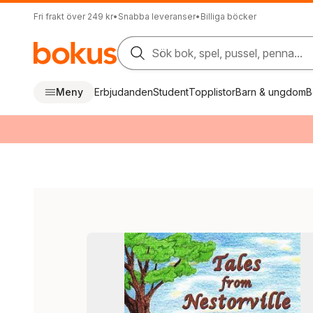
Fri frakt över 249 kr
•
Snabba leveranser
•
Billiga böcker
Sök bok, spel, pussel, penna...
Meny
Erbjudanden
Student
Topplistor
Barn & ungdom
B