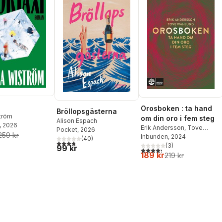
Orosboken : ta hand
Bröllopsgästerna
ström
om din oro i fem steg
Alison Espach
, 2026
Erik Andersson
,
Tove
Pocket
, 2026
259 kr
Wahlund
Inbunden
, 2024
(
40
)
3,8
utav 5 stjärnor. Totalt antal röster:
(
3
)
99 kr
4,3
utav 5 stjärnor. Totalt ant
189 kr
219 kr