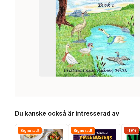
Hoppa över listan
Du kanske också är intresserad av
Signerad!
Signerad!
-19%