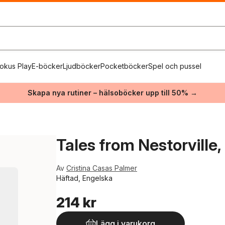
okus Play
E-böcker
Ljudböcker
Pocketböcker
Spel och pussel
Skapa nya rutiner – hälsoböcker upp till 50% →
Tales from Nestorville,
Av
Cristina Casas Palmer
Häftad, Engelska
214 kr
Lägg i varukorg