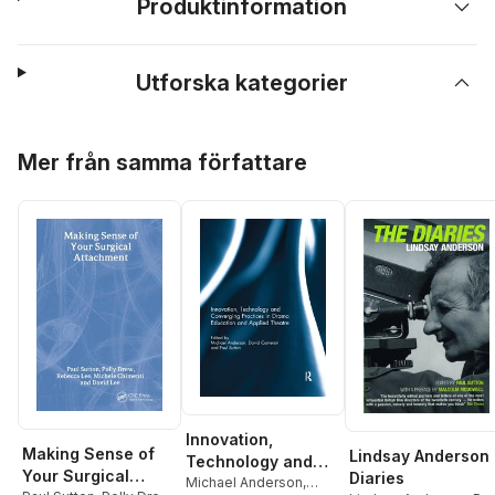
Produktinformation
Utforska kategorier
Hoppa över listan
Mer från samma författare
Innovation,
Making Sense of
Lindsay Anderson
Technology and
Your Surgical
Diaries
Converging
Michael Anderson
,