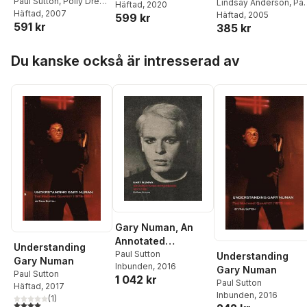
Attachment
Paul Sutton
,
Polly Drew
,
Lindsay Anderson
,
Pau
David Cameron
Häftad
, 2020
,
Paul
Practices in Drama
Rebecca Lee
Häftad
, 2007
,
Michelle
Sutton
Häftad
, 2005
599 kr
Sutton
Education and
591 kr
Chimenti
,
David Lee
385 kr
Applied Theatre
Hoppa över listan
Du kanske också är intresserad av
Gary Numan, An
Annotated
Understanding
Scrapbook
Paul Sutton
Understanding
Gary Numan
Inbunden
, 2016
Gary Numan
Paul Sutton
1 042 kr
Paul Sutton
Häftad
, 2017
Inbunden
, 2016
(
1
)
4,0
utav 5 stjärnor. Totalt antal röster: