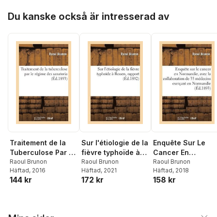
Hoppa över listan
Du kanske också är intresserad av
Traitement de la
Sur l'étiologie de la
Enquête Sur Le
Tuberculose Par Le
fièvre typhoïde à
Cancer En
Régime Des
Raoul Brunon
Rouen, rapport
Raoul Brunon
Normandie, Avec
Raoul Brunon
Häftad
, 2016
Häftad
, 2021
Häftad
, 2018
Sanatoria
La Collaboration 
144 kr
172 kr
158 kr
35 Médecins
Exerçant En
Normandie