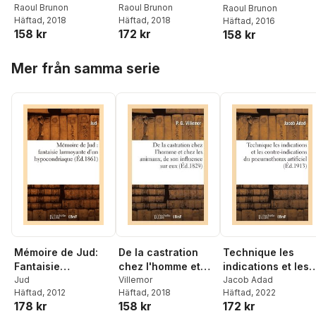
d'assistance. La
Raoul Brunon
l'épidémie de
Raoul Brunon
Sanatorium Du
Raoul Brunon
Häftad
, 2018
Häftad
, 2018
Häftad
, 2016
tuberculose dans
grippe dans la
Vernet
158 kr
172 kr
158 kr
les hôpitaux de
Seine-Inférieure
Rouen
pendant les mois
Hoppa över listan
de
Mer från samma serie
Mémoire de Jud:
De la castration
Technique les
Fantaisie
chez l'homme et
indications et les
Larmoyante d'Un
Jud
chez les animaux
Villemor
contre-indication
Jacob Adad
Häftad
, 2012
Häftad
, 2018
Häftad
, 2022
Hypocondriaque
de son influence
du pneumothorax
178 kr
158 kr
172 kr
(Éd.1861)
sur eux
artificiel