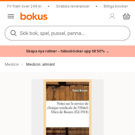
Fri frakt över 249 kr
•
Snabba leveranser
•
Billiga böcker
Sök bok, spel, pussel, penna...
Skapa nya rutiner – hälsoböcker upp till 50% →
Medicin
Medicin: allmänt