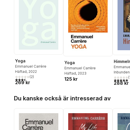
Yoga
Himmelr
Yoga
Emmanuel Carrère
Emmanuel
Emmanuel Carrère
Häftad
, 2022
Inbunden
Häftad
, 2023
(
2
)
(
125 kr
3,5
utav 5 stjärnor. Totalt antal röster:
5,0
utav 5 
269 kr
288 kr
Hoppa över listan
Du kanske också är intresserad av