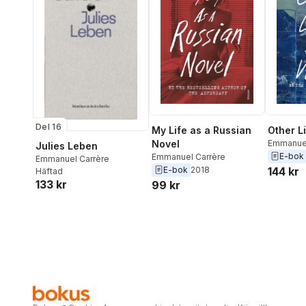
Del 16
My Life as a Russian
Other L
Novel
Emmanuel
Julies Leben
E-bok
Emmanuel Carrère
Emmanuel Carrère
E-bok
2018
144 kr
Häftad
133 kr
99 kr