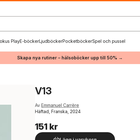
okus Play
E-böcker
Ljudböcker
Pocketböcker
Spel och pussel
Skapa nya rutiner – hälsoböcker upp till 50% →
V13
Av
Emmanuel Carrère
Häftad, Franska, 2024
151 kr
Lägg i varukorg