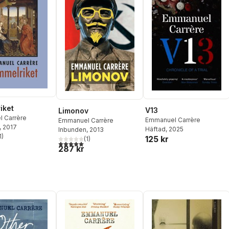
iket
V13
Limonov
 Carrère
Emmanuel Carrère
Emmanuel Carrère
, 2017
Häftad
, 2025
Inbunden
, 2013
1
)
125 kr
(
1
)
stjärnor. Totalt antal röster:
5,0
utav 5 stjärnor. Totalt antal röster:
287 kr