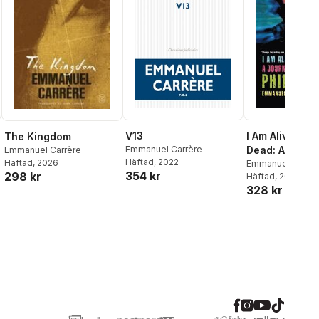
V13
I Am Alive and
The Kingdom
Emmanuel Carrère
Dead: A Journ
Emmanuel Carrère
Häftad
, 2022
Häftad
, 2026
the Mind of Phi
Emmanuel Carrèr
354 kr
298 kr
Häftad
, 2005
Dick
328 kr