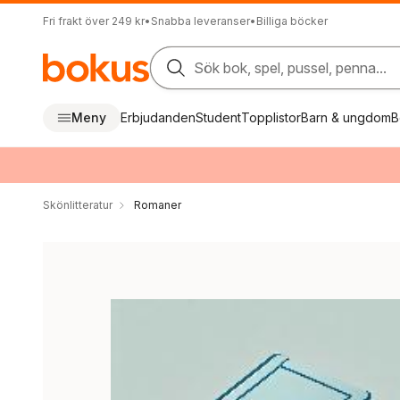
Fri frakt över 249 kr
•
Snabba leveranser
•
Billiga böcker
Sök bok, spel, pussel, penna...
Meny
Erbjudanden
Student
Topplistor
Barn & ungdom
B
Skönlitteratur
Romaner