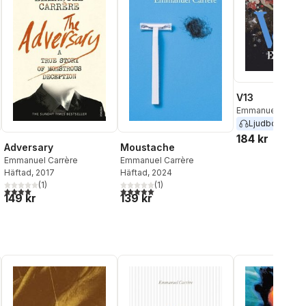
V13
Emmanuel Carrer
Ljudbok
2024
184 kr
Adversary
Moustache
Emmanuel Carrère
Emmanuel Carrère
Häftad
, 2017
Häftad
, 2024
(
1
)
(
1
)
4,0
utav 5 stjärnor. Totalt antal röster:
5,0
utav 5 stjärnor. Totalt antal röster:
149 kr
139 kr