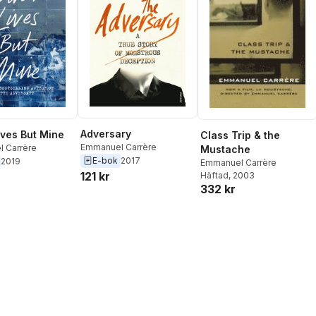
Adversary
ives But Mine
Class Trip & the
Emmanuel Carrère
 Carrère
Mustache
E-bok
2017
2019
Emmanuel Carrère
121 kr
Häftad
, 2003
332 kr