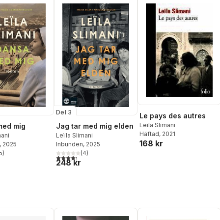
Del 3
Le pays des autres
Leila Slimani
med mig
Jag tar med mig elden
Häftad
, 2021
mani
Leïla Slimani
168 kr
, 2025
Inbunden
, 2025
5
)
(
4
)
stjärnor. Totalt antal röster:
4,3
utav 5 stjärnor. Totalt antal röster:
248 kr