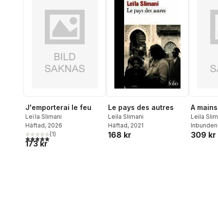
Le pays des autres
J'emporterai le feu
A mains
Leila Slimani
Leïla Slimani
Leila Sli
Häftad
, 2021
Häftad
, 2026
Oubrerie
Inbunden
168 kr
309 kr
(
1
)
5,0
utav 5 stjärnor. Totalt antal röster:
173 kr