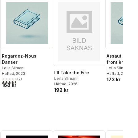
Regardez-Nous
Assaut contre 
Danser
frontière
Leila Slimani
Leïla Slimani
I'll Take the Fire
Häftad
, 2023
Häftad
, 2026
Leïla Slimani
173 kr
(
2
)
4,5
utav 5 stjärnor. Totalt antal röster:
Häftad
, 2026
168 kr
192 kr