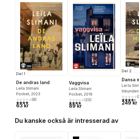
Del 2
Del 1
Dansa 
De andras land
Vaggvisa
Leïla Sli
Leila Slimani
Leila Slimani
Inbunden
Pocket
, 2023
Pocket
, 2019
(
4,4
utav 5 
(
8
)
(
20
)
3,9
utav 5 stjärnor. Totalt antal röster:
249 kr
3,8
utav 5 stjärnor. Totalt antal röster:
63 kr
89 kr
Hoppa över listan
Du kanske också är intresserad av