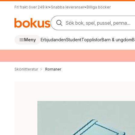
Fri frakt över 249 kr
•
Snabba leveranser
•
Billiga böcker
Sök bok, spel, pussel, penna...
Meny
Erbjudanden
Student
Topplistor
Barn & ungdom
B
Skönlitteratur
Romaner