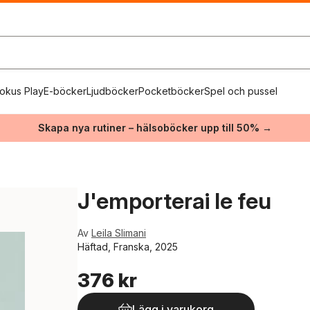
okus Play
E-böcker
Ljudböcker
Pocketböcker
Spel och pussel
Skapa nya rutiner – hälsoböcker upp till 50% →
J'emporterai le feu
Av
Leila Slimani
Häftad, Franska, 2025
376 kr
Lägg i varukorg