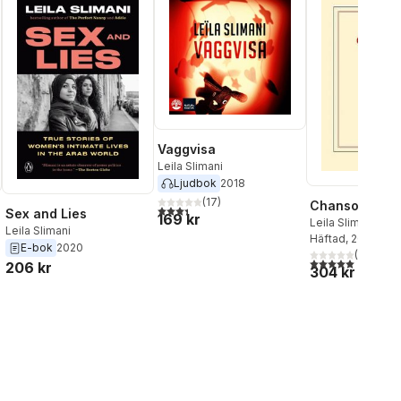
Vaggvisa
Leila Slimani
Ljudbok
2018
(
17
)
Chanson dou
3,4
utav 5 stjärnor. Totalt antal röster:
Sex and Lies
169 kr
Leila Slimani
Leila Slimani
Häftad
, 2016
E-bok
2020
(
1
)
5,0
utav 5 stjärnor.
206 kr
304 kr