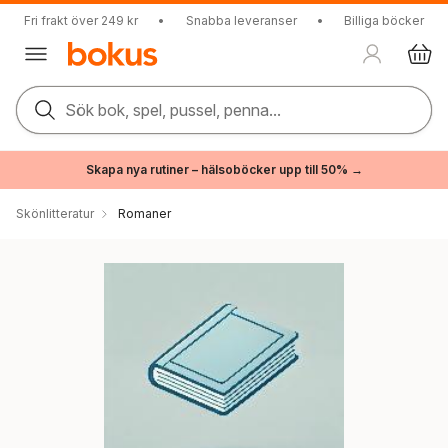
Fri frakt över 249 kr
•
Snabba leveranser
•
Billiga böcker
Sök bok, spel, pussel, penna...
Skapa nya rutiner – hälsoböcker upp till 50% →
Skönlitteratur
Romaner