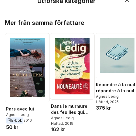
Utforska kategorier
Hoppa över listan
Mer från samma författare
Répondre à la nuit
répondre à la nuit
Agnès Ledig
Häftad
, 2025
Dans le murmure
375 kr
Pars avec lui
des feuilles qui
Agnes Ledig
dansent
Agnes Ledig
E-bok
2016
Häftad
, 2019
50 kr
162 kr