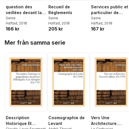
question des
Recueil de
Services public et
veillées devant la
Règlements
particulier de
commission
Seine
Seine
l'éclairage et du
Seine
Häftad
, 2018
Häftad
, 2018
Häftad
, 2018
départementale du
chauffage par le
166 kr
205 kr
167 kr
travail du
gaz dans la ville d
département
Paris
Hoppa över listan
Mer från samma serie
Description
Cosmographie de
Vers Une
Historique Et
Levant
Architecture.
Claude-Louis Fourmont
André Thevet
Le Corbusier