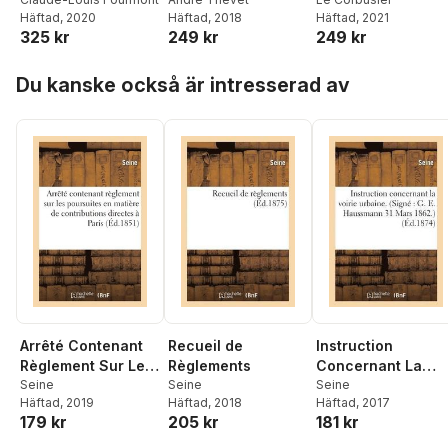
Géographique Des
Nouvelle Édition
Häftad
, 2020
Häftad
, 2018
Häftad
, 2021
Plaines d'Héliopolis
325 kr
249 kr
249 kr
Et de Memphis
Hoppa över listan
Du kanske också är intresserad av
Arrêté Contenant
Recueil de
Instruction
Règlement Sur Les
Règlements
Concernant La
Poursuites En
Seine
Seine
Voirie Urbaine.
Seine
Häftad
, 2019
Häftad
, 2018
Häftad
, 2017
Matière de
Signé G. E.
179 kr
205 kr
181 kr
Contributions
Haussmann 31
Directes À Paris
Mars 1862.