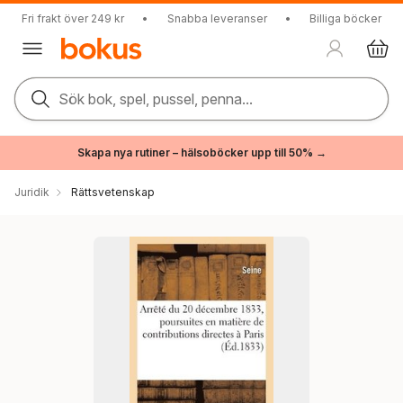
Fri frakt över 249 kr
•
Snabba leveranser
•
Billiga böcker
Sök bok, spel, pussel, penna...
Skapa nya rutiner – hälsoböcker upp till 50% →
Juridik
Rättsvetenskap