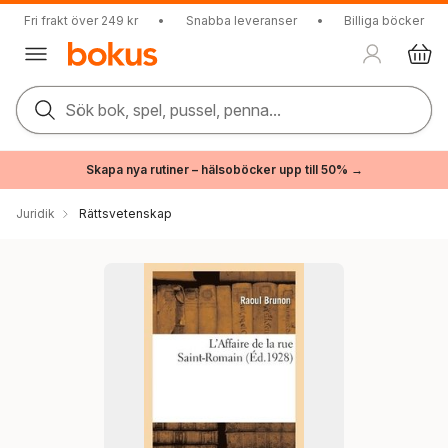
Fri frakt över 249 kr
•
Snabba leveranser
•
Billiga böcker
Sök bok, spel, pussel, penna...
Skapa nya rutiner – hälsoböcker upp till 50% →
Juridik
Rättsvetenskap