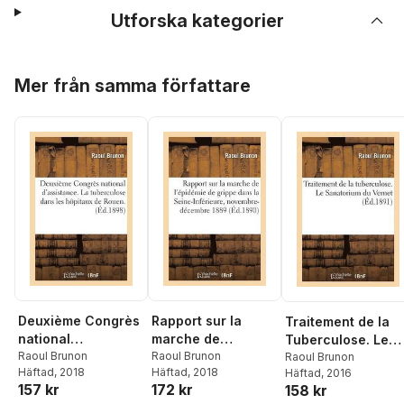
Utforska kategorier
Hoppa över listan
Mer från samma författare
Deuxième Congrès
Rapport sur la
Traitement de la
national
marche de
Tuberculose. Le
d'assistance. La
Raoul Brunon
l'épidémie de
Raoul Brunon
Sanatorium Du
Raoul Brunon
Häftad
, 2018
Häftad
, 2018
Häftad
, 2016
tuberculose dans
grippe dans la
Vernet
157 kr
172 kr
158 kr
les hôpitaux de
Seine-Inférieure