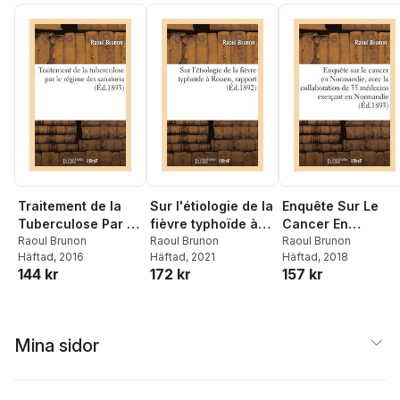
Traitement de la
Sur l'étiologie de la
Enquête Sur Le
Tuberculose Par Le
fièvre typhoïde à
Cancer En
Régime Des
Raoul Brunon
Rouen, rapport
Raoul Brunon
Normandie, Avec
Raoul Brunon
Häftad
, 2016
Häftad
, 2021
Häftad
, 2018
Sanatoria
La Collaboration 
144 kr
172 kr
157 kr
35 Médecins
Exerçant En
Normandie
Mina sidor