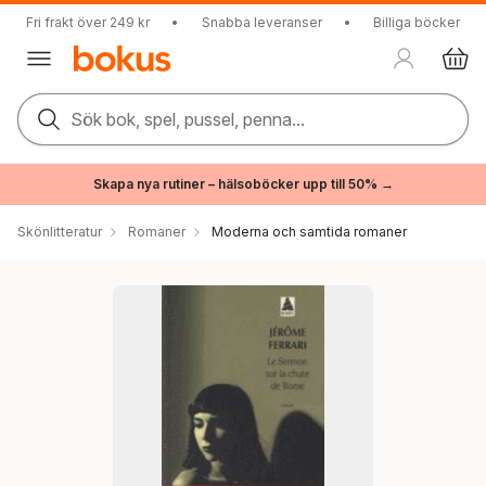
Fri frakt över 249 kr
•
Snabba leveranser
•
Billiga böcker
Sök bok, spel, pussel, penna...
Skapa nya rutiner – hälsoböcker upp till 50% →
Skönlitteratur
Romaner
Moderna och samtida romaner