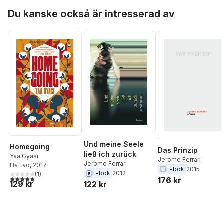
Hoppa över listan
Du kanske också är intresserad av
Und meine Seele
Homegoing
Das Prinzip
ließ ich zurück
Yaa Gyasi
Jerome Ferrari
Jerome Ferrari
Häftad
, 2017
E-bok
2015
E-bok
2012
(
1
)
5,0
utav 5 stjärnor. Totalt antal röster:
176 kr
129 kr
122 kr