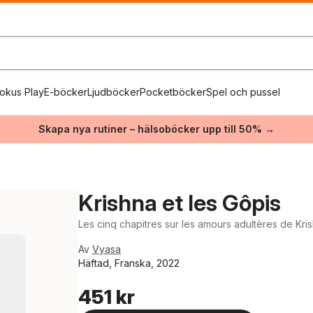
okus Play
E-böcker
Ljudböcker
Pocketböcker
Spel och pussel
Skapa nya rutiner – hälsoböcker upp till 50% →
Krishna et les Gôpis
Les cinq chapitres sur les amours adultères de Kri
Av
Vyasa
Häftad, Franska, 2022
451 kr