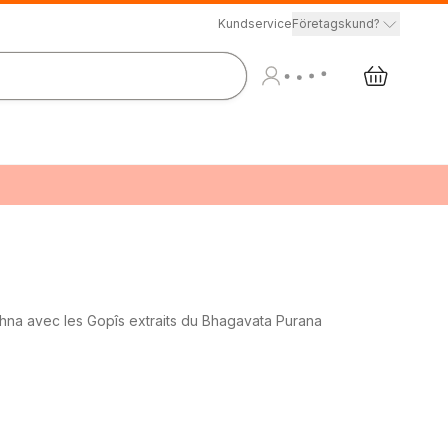
Kundservice
Företagskund?
shna avec les Gopîs extraits du Bhagavata Purana