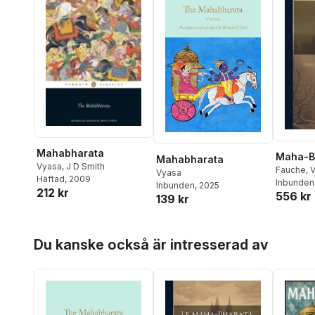
Mahabharata
Maha-B
Mahabharata
Vyasa
,
J D Smith
Fauche
,
Vyasa
Häftad
, 2009
Inbunden
Inbunden
, 2025
212 kr
556 kr
139 kr
Hoppa över listan
Du kanske också är intresserad av