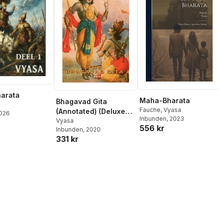
arata
Maha-Bharata
Bhagavad Gita
Fauche
,
Vyasa
(Annotated) (Deluxe
2026
Inbunden
, 2023
Library Edition)
Vyasa
556 kr
Inbunden
, 2020
331 kr