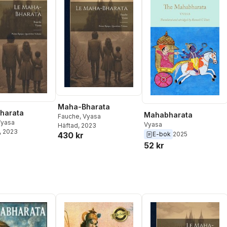
Maha-Bharata
harata
Mahabharata
Fauche
,
Vyasa
Vyasa
Vyasa
Häftad
, 2023
, 2023
430 kr
E-bok
2025
52 kr