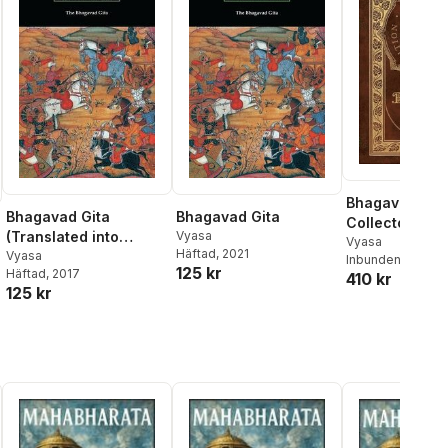
Bhagavad Gita
Bhagavad Gita
Bhagavad Gita
Collector's Edi
(Translated into
Vyasa
(Annotated) (
Vyasa
Häftad
, 2021
English prose with an
Vyasa
Inbunden
, 2020
Laminate Har
125 kr
Häftad
, 2017
Introduction by
410 kr
with Jacket)
125 kr
Kashinath Trimbak
Telang)