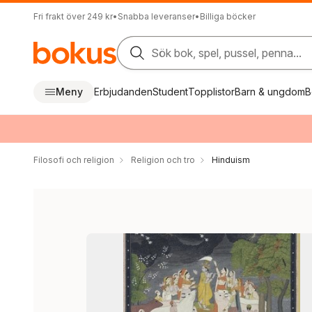
Fri frakt över 249 kr
•
Snabba leveranser
•
Billiga böcker
Sök bok, spel, pussel, penna...
Meny
Erbjudanden
Student
Topplistor
Barn & ungdom
B
Filosofi och religion
Religion och tro
Hinduism